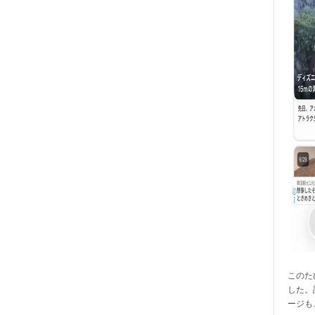
このたび
した。
ージも