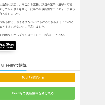
ュ通知も設定し、そこから直接、該当の記事へ遷移も可能。
スしてから修正を加え、記事の長さ調整やアイキャッチ表示
合も直しました。
の機能も付け、さまざまなSNSにも対応できるよう「この記
ェアする」ボタンもご用意しました。
下のボタンからダウンロードして、お試しください。
h7/Feedlyで購読
Push7で購読する
Feedlyで更新情報を受け取る