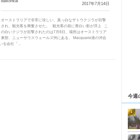
daikohkai
2017年7月14日
オーストラリアで非常に珍しい、真っ白なザトウクジラが目撃
され、観光客を興奮させた。 観光客の前に青白い影が浮上 こ
の白いクジラが目撃されたのは7月8日、場所はオーストラリア
東部、ニューサウスウェールズ州にある、 Macquarie港の沖合
会社「...
今週
1
2