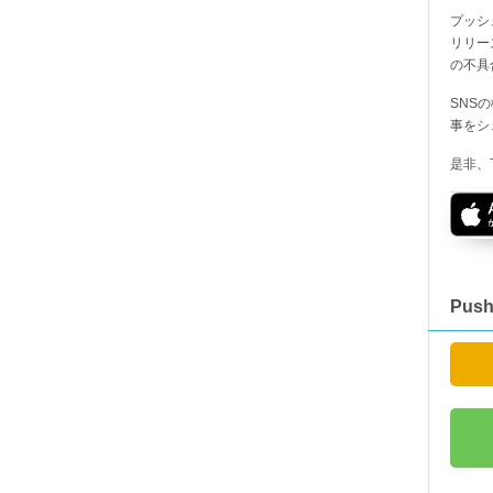
プッシ
リリー
の不具
SNS
事をシ
是非、
Pus