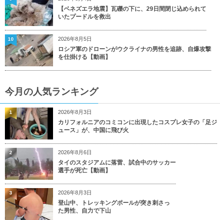
【ベネズエラ地震】瓦礫の下に、29日間閉じ込められて
いたプードルを救出
2026年8月5日
10
ロシア軍のドローンがウクライナの男性を追跡、自爆攻撃
を仕掛ける【動画】
今月の人気ランキング
2026年8月3日
1
カリフォルニアのコミコンに出現したコスプレ女子の「足ジ
ュース」が、中国に飛び火
2026年8月6日
2
タイのスタジアムに落雷、試合中のサッカー
選手が死亡【動画】
2026年8月3日
3
登山中、トレッキングポールが突き刺さっ
た男性、自力で下山