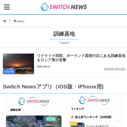
訓練基地
訓練基地
Tagged
ウクライナ西部、ポーランド国境付近にある訓練基地
をロシア軍が攻撃
daikohkai
2022年3月13日
社会全般
Switch Newsアプリ（iOS版・iPhone用)