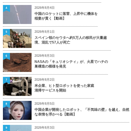
2026年8月4日
4
中国のロケットに落雷、上昇中に機体を
稲妻が貫く【動画】
2026年8月1日
5
スペイン領のセウタへ約5万人の移民が大量越
境、混乱で57人が死亡
2026年8月3日
6
NASAの「キュリオシティ」が、火星でハチの
巣構造の模様を発見
2026年8月2日
7
米企業、ヒト型ロボットを使った家庭
清掃サービスを開始
2026年8月5日
8
中国企業が開発したロボット、「不気味の壁」を越え、自然
な表情を浮かべる【動画】
2026年8月3日
9