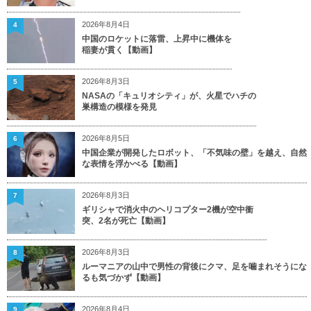
2026年8月4日
4
中国のロケットに落雷、上昇中に機体を
稲妻が貫く【動画】
2026年8月3日
5
NASAの「キュリオシティ」が、火星でハチの
巣構造の模様を発見
2026年8月5日
6
中国企業が開発したロボット、「不気味の壁」を越え、自然
な表情を浮かべる【動画】
2026年8月3日
7
ギリシャで消火中のヘリコプター2機が空中衝
突、2名が死亡【動画】
2026年8月3日
8
ルーマニアの山中で男性の背後にクマ、足を噛まれそうにな
るも気づかず【動画】
2026年8月4日
9