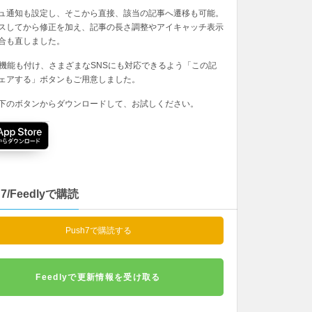
ュ通知も設定し、そこから直接、該当の記事へ遷移も可能。
スしてから修正を加え、記事の長さ調整やアイキャッチ表示
合も直しました。
の機能も付け、さまざまなSNSにも対応できるよう「この記
ェアする」ボタンもご用意しました。
下のボタンからダウンロードして、お試しください。
h7/Feedlyで購読
Push7で購読する
Feedlyで更新情報を受け取る