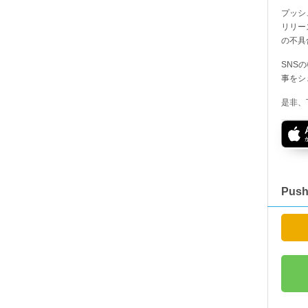
プッシ
リリー
の不具
SNS
事をシ
是非、
Pus