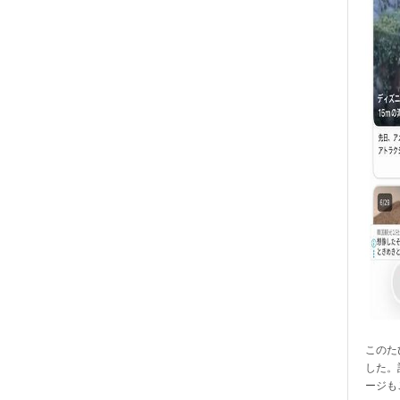
このたび
した。
ージも