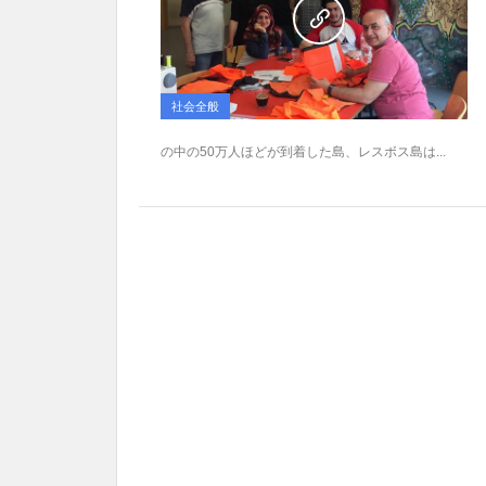
社会全般
の中の50万人ほどが到着した島、レスボス島は...