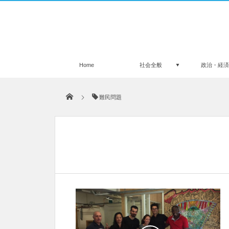
Home
社会全般
政治・経
難民問題