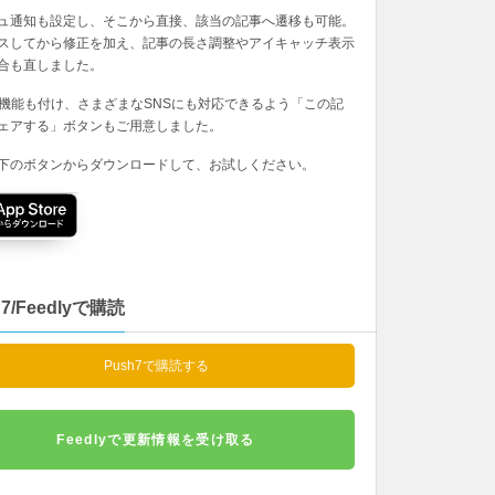
ュ通知も設定し、そこから直接、該当の記事へ遷移も可能。
スしてから修正を加え、記事の長さ調整やアイキャッチ表示
合も直しました。
の機能も付け、さまざまなSNSにも対応できるよう「この記
ェアする」ボタンもご用意しました。
下のボタンからダウンロードして、お試しください。
h7/Feedlyで購読
Push7で購読する
Feedlyで更新情報を受け取る