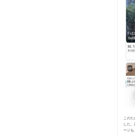
このたび
した。
ージも