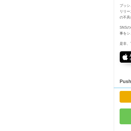
プッシ
リリー
の不具
SNS
事をシ
是非、
Pus