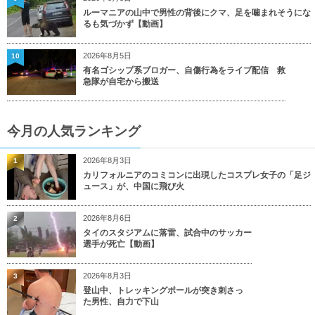
ルーマニアの山中で男性の背後にクマ、足を噛まれそうにな
るも気づかず【動画】
2026年8月5日
10
有名ゴシップ系ブロガー、自傷行為をライブ配信 救
急隊が自宅から搬送
今月の人気ランキング
2026年8月3日
1
カリフォルニアのコミコンに出現したコスプレ女子の「足ジ
ュース」が、中国に飛び火
2026年8月6日
2
タイのスタジアムに落雷、試合中のサッカー
選手が死亡【動画】
2026年8月3日
3
登山中、トレッキングポールが突き刺さっ
た男性、自力で下山