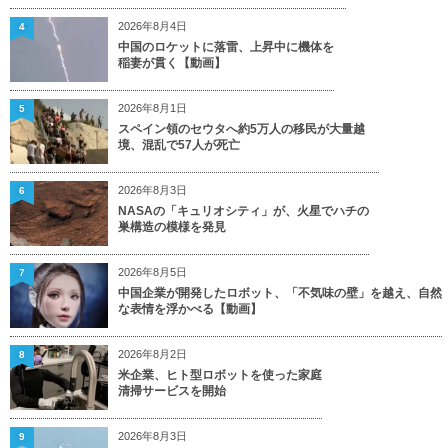
2026年8月4日
4
中国のロケットに落雷、上昇中に機体を
稲妻が貫く【動画】
2026年8月1日
5
スペイン領のセウタへ約5万人の移民が大量越
境、混乱で57人が死亡
2026年8月3日
6
NASAの「キュリオシティ」が、火星でハチの
巣構造の模様を発見
2026年8月5日
7
中国企業が開発したロボット、「不気味の壁」を越え、自然
な表情を浮かべる【動画】
2026年8月2日
8
米企業、ヒト型ロボットを使った家庭
清掃サービスを開始
2026年8月3日
9