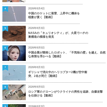
2026年8月4日
4
中国のロケットに落雷、上昇中に機体を
稲妻が貫く【動画】
2026年8月3日
5
NASAの「キュリオシティ」が、火星でハチの
巣構造の模様を発見
2026年8月5日
6
中国企業が開発したロボット、「不気味の壁」を越え、自然
な表情を浮かべる【動画】
2026年8月3日
7
ギリシャで消火中のヘリコプター2機が空中衝
突、2名が死亡【動画】
2026年8月5日
8
ロシア軍のドローンがウクライナの男性を追跡、自爆攻撃
を仕掛ける【動画】
2026年8月3日
9