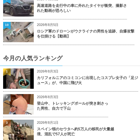
高速道路を走行中の車に外れたタイヤが衝突、撮影さ
れた動画が恐ろしい
2026年8月5日
10
ロシア軍のドローンがウクライナの男性を追跡、自爆攻撃
を仕掛ける【動画】
今月の人気ランキング
2026年8月3日
1
カリフォルニアのコミコンに出現したコスプレ女子の「足ジ
ュース」が、中国に飛び火
2026年8月3日
2
登山中、トレッキングポールが突き刺さっ
た男性、自力で下山
2026年8月1日
3
スペイン領のセウタへ約5万人の移民が大量越
境、混乱で57人が死亡