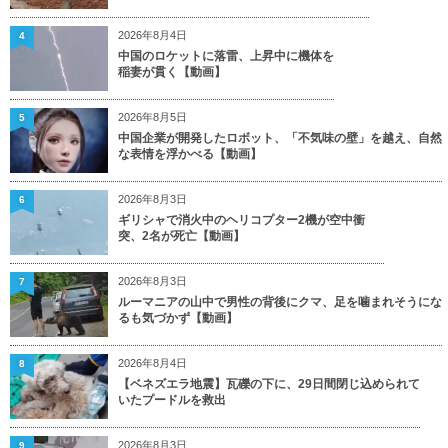
2026年8月4日
4
中国のロケットに落雷、上昇中に機体を
稲妻が貫く【動画】
2026年8月5日
5
中国企業が開発したロボット、「不気味の壁」を越え、自然
な表情を浮かべる【動画】
2026年8月3日
6
ギリシャで消火中のヘリコプター2機が空中衝
突、2名が死亡【動画】
2026年8月3日
7
ルーマニアの山中で男性の背後にクマ、足を噛まれそうにな
るも気づかず【動画】
2026年8月4日
8
【ベネズエラ地震】瓦礫の下に、29日間閉じ込められて
いたプードルを救出
2026年8月3日
9