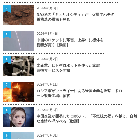
2026年8月3日
4
NASAの「キュリオシティ」が、火星でハチの
巣構造の模様を発見
2026年8月4日
5
中国のロケットに落雷、上昇中に機体を
稲妻が貫く【動画】
2026年8月2日
6
米企業、ヒト型ロボットを使った家庭
清掃サービスを開始
2026年8月1日
7
ロシア軍がウクライナにある米国企業を攻撃、ドロ
ーン製造工場に被害
2026年8月5日
8
中国企業が開発したロボット、「不気味の壁」を越え、自然
な表情を浮かべる【動画】
2026年8月3日
9