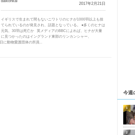
daikohkai
2017年2月21日
イギリスで生まれて間もないニワトリのヒナが1000羽以上も捨
てられているのが発見され、話題となっている。 ●多くのヒナは
元気、30羽は死亡か 英メディアのBBCによれば、ヒナが大量
に見つかったのはイングランド東部のリンカンシャー、
7日に動物愛護団体の所員...
今週
1
2