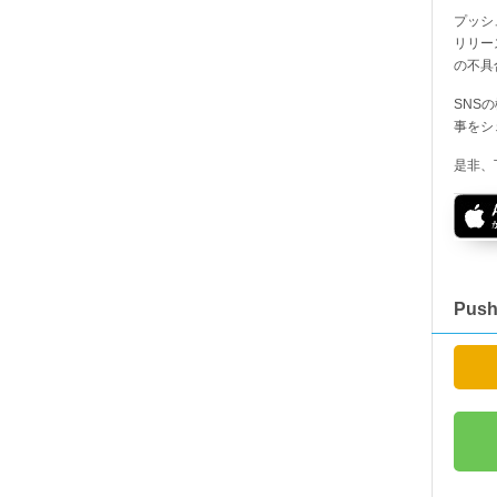
プッシ
リリー
の不具
SNS
事をシ
是非、
Pus