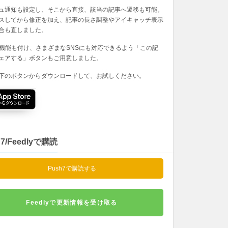
ュ通知も設定し、そこから直接、該当の記事へ遷移も可能。
スしてから修正を加え、記事の長さ調整やアイキャッチ表示
合も直しました。
の機能も付け、さまざまなSNSにも対応できるよう「この記
ェアする」ボタンもご用意しました。
下のボタンからダウンロードして、お試しください。
h7/Feedlyで購読
Push7で購読する
Feedlyで更新情報を受け取る