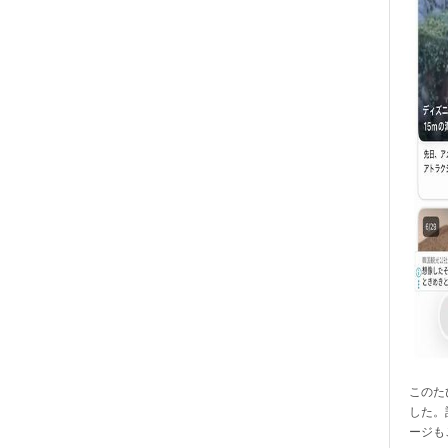
このたび
した。
ージも