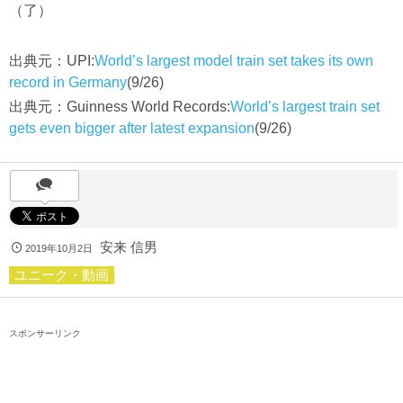
（了）
出典元：UPI:
World’s largest model train set takes its own
record in Germany
(9/26)
出典元：Guinness World Records:
World’s largest train set
gets even bigger after latest expansion
(9/26)
安来 信男
2019年10月2日
ユニーク・動画
スポンサーリンク