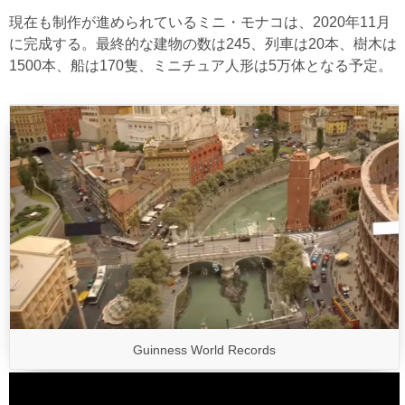
現在も制作が進められているミニ・モナコは、2020年11月
に完成する。最終的な建物の数は245、列車は20本、樹木は
1500本、船は170隻、ミニチュア人形は5万体となる予定。
Guinness World Records