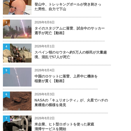
登山中、トレッキングポールが突き刺さっ
た男性、自力で下山
2026年8月6日
3
タイのスタジアムに落雷、試合中のサッカー
選手が死亡【動画】
2026年8月1日
4
スペイン領のセウタへ約5万人の移民が大量越
境、混乱で57人が死亡
2026年8月4日
5
中国のロケットに落雷、上昇中に機体を
稲妻が貫く【動画】
2026年8月3日
6
NASAの「キュリオシティ」が、火星でハチの
巣構造の模様を発見
2026年8月2日
7
米企業、ヒト型ロボットを使った家庭
清掃サービスを開始