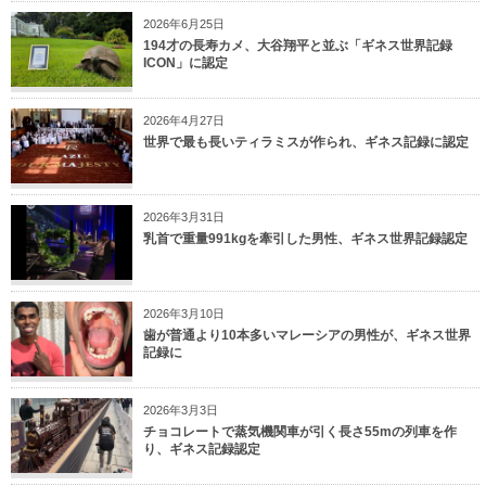
2026年6月25日
194才の長寿カメ、大谷翔平と並ぶ「ギネス世界記録
ICON」に認定
2026年4月27日
世界で最も長いティラミスが作られ、ギネス記録に認定
2026年3月31日
乳首で重量991kgを牽引した男性、ギネス世界記録認定
2026年3月10日
歯が普通より10本多いマレーシアの男性が、ギネス世界
記録に
2026年3月3日
チョコレートで蒸気機関車が引く長さ55mの列車を作
り、ギネス記録認定