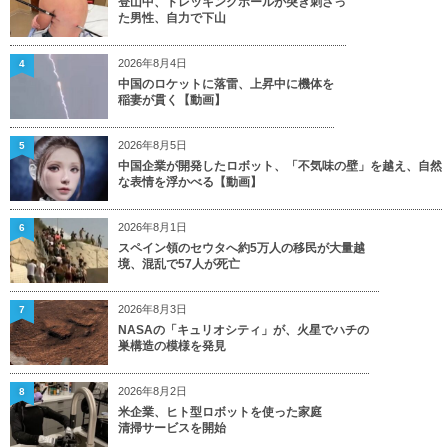
登山中、トレッキングポールが突き刺さっ
た男性、自力で下山
2026年8月4日
4
中国のロケットに落雷、上昇中に機体を
稲妻が貫く【動画】
2026年8月5日
5
中国企業が開発したロボット、「不気味の壁」を越え、自然
な表情を浮かべる【動画】
2026年8月1日
6
スペイン領のセウタへ約5万人の移民が大量越
境、混乱で57人が死亡
2026年8月3日
7
NASAの「キュリオシティ」が、火星でハチの
巣構造の模様を発見
2026年8月2日
8
米企業、ヒト型ロボットを使った家庭
清掃サービスを開始