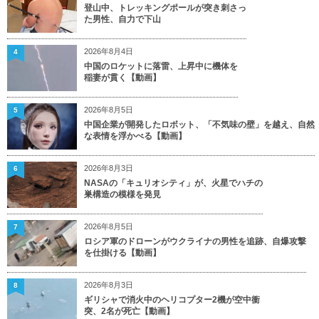
登山中、トレッキングポールが突き刺さっ
た男性、自力で下山
2026年8月4日
4
中国のロケットに落雷、上昇中に機体を
稲妻が貫く【動画】
2026年8月5日
5
中国企業が開発したロボット、「不気味の壁」を越え、自然
な表情を浮かべる【動画】
2026年8月3日
6
NASAの「キュリオシティ」が、火星でハチの
巣構造の模様を発見
2026年8月5日
7
ロシア軍のドローンがウクライナの男性を追跡、自爆攻撃
を仕掛ける【動画】
2026年8月3日
8
ギリシャで消火中のヘリコプター2機が空中衝
突、2名が死亡【動画】