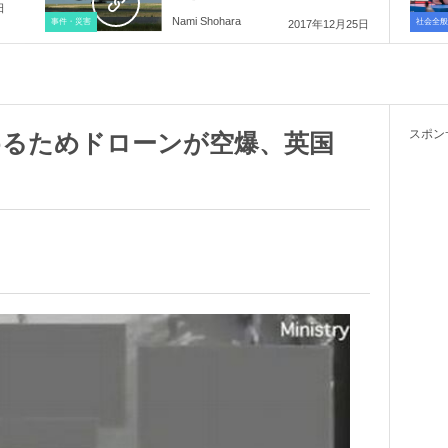
日
Nami Shohara
事件・災害
社会全般
2017年12月25日
スポン
止めるためドローンが空爆、英国