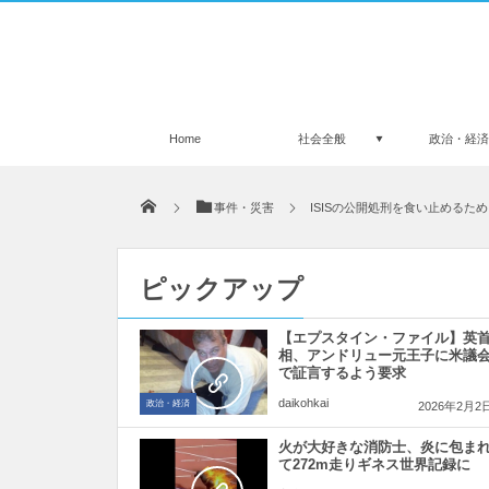
Home
社会全般
政治・経
事件・災害
ISISの公開処刑を食い止める
ピックアップ
【エプスタイン・ファイル】英
相、アンドリュー元王子に米議
で証言するよう要求
daikohkai
政治・経済
2026年2月2
火が大好きな消防士、炎に包ま
て272m走りギネス世界記録に