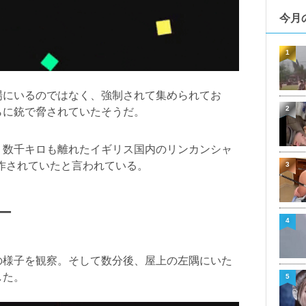
今月
1
場にいるのではなく、強制されて集められてお
2
らに銃で脅されていたそうだ。
、数千キロも離れたイギリス国内のリンカンシャ
隔操作されていたと言われている。
3
ー
4
の様子を観察。そして数分後、屋上の左隅にいた
した。
5