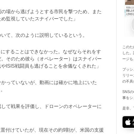
刑の場から逃げようとする市民を撃つため、また
ため監視していたスナイパーでした」
ついて、次のように説明しているという。
このたび
ットにすることはできなかった。なぜならそれをす
した。
だ。そのため彼ら（オペレーター）はスナイパー
ージも
やISIS戦闘員も逃げることを余儀なくされた」
プッシ
リリー
の不具
分かっていないが、動画には確かに地上にいた
る。
SNS
事をシ
認して戦果を評価し、ドローンのオペレーターに
是非、
と位置付けていたが、現在その約9割が、米国の支援