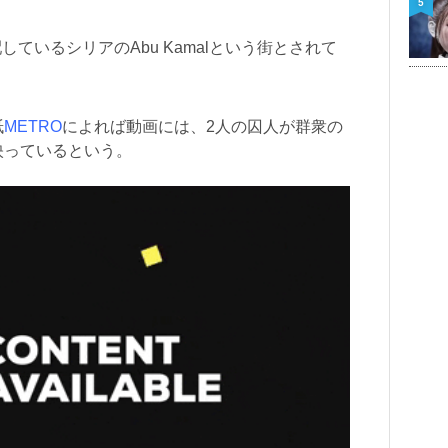
5
しているシリアのAbu Kamalという街とされて
紙
METRO
によれば動画には、2人の囚人が群衆の
映っているという。