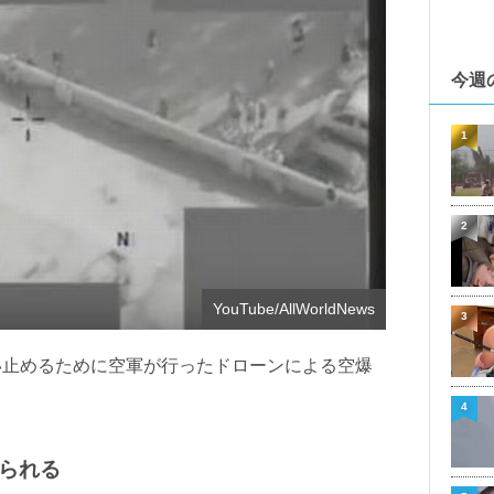
今週
1
2
YouTube/AllWorldNews
3
食い止めるために空軍が行ったドローンによる空爆
4
られる