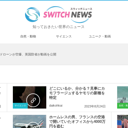
知っておきたい世界のニュース
済
自然・動物
サイエンス
ユニーク・動画
ためドローンが空爆、英国防省が動画を公開
首
どこにいるか、分かる？見事にカ
会
モフラージュするヤモリの新種を
特定
daikohkai
サイエンス
自然・動
日
2023年8月24日
れ
ホームレスの男、フランスの空港
で開いていたオフィスから4000万
円を盗む