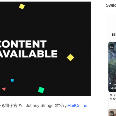
Swi
の、Johnny Stringer准将は
MailOnline