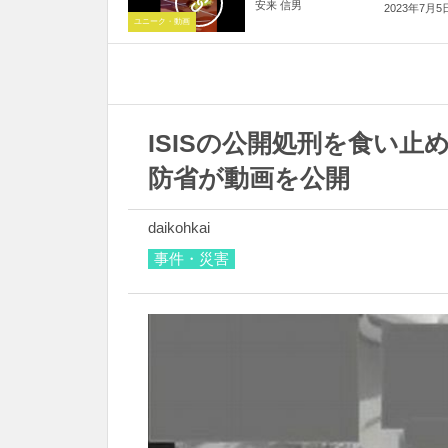
安来 信男
2023年7月5
ユニーク・動画
ISISの公開処刑を食い
防省が動画を公開
daikohkai
事件・災害