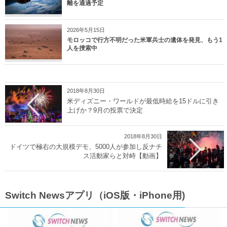
離を通過予定
2026年5月15日
モロッコで行方不明だった米軍兵士の遺体を発見、もう1
人を捜索中
2018年8月30日
米ディズニー・ワールドが最低時給を15ドルに引き
上げか？9月の投票で決定
2018年8月30日
ドイツで極右の大規模デモ、5000人が参加し反ナチ
ス活動家らと対峙【動画】
Switch Newsアプリ（iOS版・iPhone用)