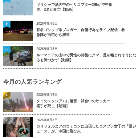
ギリシャで消火中のヘリコプター2機が空中衝
突、2名が死亡【動画】
2026年8月5日
9
有名ゴシップ系ブロガー、自傷行為をライブ配信 救
急隊が自宅から搬送
2026年8月3日
10
ルーマニアの山中で男性の背後にクマ、足を噛まれそうにな
るも気づかず【動画】
今月の人気ランキング
2026年8月6日
1
タイのスタジアムに落雷、試合中のサッカー
選手が死亡【動画】
2026年8月3日
2
カリフォルニアのコミコンに出現したコスプレ女子の「足ジ
ュース」が、中国に飛び火