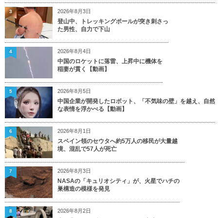
2026年8月3日
3
登山中、トレッキングポールが突き刺さっ
た男性、自力で下山
2026年8月4日
4
中国のロケットに落雷、上昇中に機体を
稲妻が貫く【動画】
2026年8月5日
5
中国企業が開発したロボット、「不気味の壁」を越え、自然
な表情を浮かべる【動画】
2026年8月1日
6
スペイン領のセウタへ約5万人の移民が大量越
境、混乱で57人が死亡
2026年8月3日
7
NASAの「キュリオシティ」が、火星でハチの
巣構造の模様を発見
2026年8月2日
8