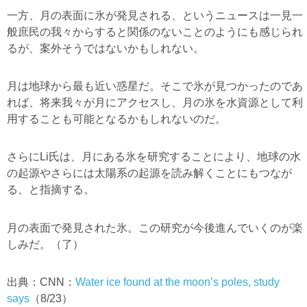
一方、月の表面に氷が発見される、というニュースは一見一
般庶民の我々からすると関係のないことのようにも感じられ
るが、案外そうではないかもしれない。
月は地球から最も近い惑星だ。そこで氷が見つかったのであ
れば、将来我々が月にアクセスし、月の氷を水資源として利
用することも可能となるかもしれないのだ。
さらにLi氏は、月にある氷を研究することにより、地球の水
の起源やさらには太陽系の起源を読み解くことにもつなが
る、と指摘する。
月の表面で発見された氷。この研究が今後進んでいくのが楽
しみだ。（了）
出典：CNN：
Water ice found at the moon’s poles, study
says
（8/23）