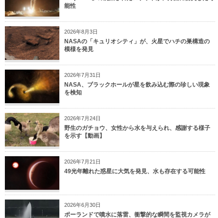
能性
2026年8月3日
NASAの「キュリオシティ」が、火星でハチの巣構造の
模様を発見
2026年7月31日
NASA、ブラックホールが星を飲み込む際の珍しい現象
を検知
2026年7月24日
野生のガチョウ、女性から水を与えられ、感謝する様子
を示す【動画】
2026年7月21日
49光年離れた惑星に大気を発見、水も存在する可能性
2026年6月30日
ポーランドで噴水に落雷、衝撃的な瞬間を監視カメラが