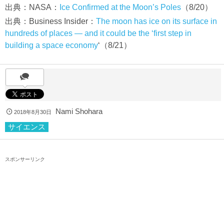
出典：NASA：
Ice Confirmed at the Moon’s Poles
（8/20）
出典：Business Insider：
The moon has ice on its surface in
hundreds of places — and it could be the ‘first step in
building a space economy
‘（8/21）
Nami Shohara
2018年8月30日
サイエンス
スポンサーリンク