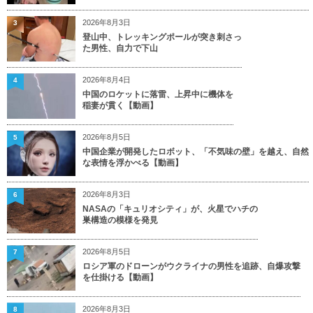
2026年8月3日
3
登山中、トレッキングポールが突き刺さっ
た男性、自力で下山
2026年8月4日
4
中国のロケットに落雷、上昇中に機体を
稲妻が貫く【動画】
2026年8月5日
5
中国企業が開発したロボット、「不気味の壁」を越え、自然
な表情を浮かべる【動画】
2026年8月3日
6
NASAの「キュリオシティ」が、火星でハチの
巣構造の模様を発見
2026年8月5日
7
ロシア軍のドローンがウクライナの男性を追跡、自爆攻撃
を仕掛ける【動画】
2026年8月3日
8