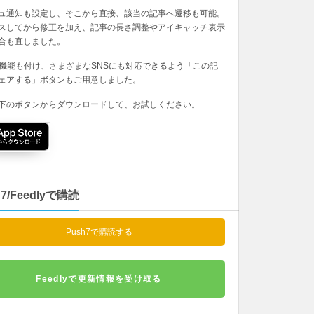
ュ通知も設定し、そこから直接、該当の記事へ遷移も可能。
スしてから修正を加え、記事の長さ調整やアイキャッチ表示
合も直しました。
の機能も付け、さまざまなSNSにも対応できるよう「この記
ェアする」ボタンもご用意しました。
下のボタンからダウンロードして、お試しください。
h7/Feedlyで購読
Push7で購読する
Feedlyで更新情報を受け取る