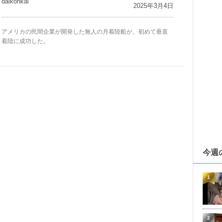
daikohkai
2025年3月4日
アメリカの民間企業が開発した無人の月着陸船が、初めて垂直
着陸に成功した。
今週
1
2