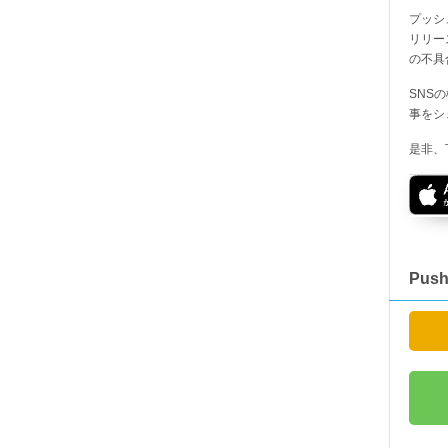
プッシ
リリー
の不具
SNS
事をシ
是非、
Pus