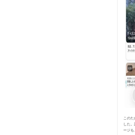
このたび
した。
ージも