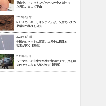
登山中、トレッキングポールが突き刺さっ
た男性、自力で下山
2026年8月3日
NASAの「キュリオシティ」が、火星でハチの
巣構造の模様を発見
2026年8月4日
中国のロケットに落雷、上昇中に機体を
稲妻が貫く【動画】
2026年8月3日
ルーマニアの山中で男性の背後にクマ、足を噛
まれそうになるも気づかず【動画】