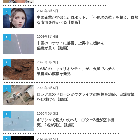
2026年8月5日
4
中国企業が開発したロボット、「不気味の壁」を越え、自然
な表情を浮かべる【動画】
2026年8月4日
5
中国のロケットに落雷、上昇中に機体を
稲妻が貫く【動画】
2026年8月3日
6
NASAの「キュリオシティ」が、火星でハチの
巣構造の模様を発見
2026年8月5日
7
ロシア軍のドローンがウクライナの男性を追跡、自爆攻撃
を仕掛ける【動画】
2026年8月3日
8
ギリシャで消火中のヘリコプター2機が空中衝
突、2名が死亡【動画】
2026年8月5日
9