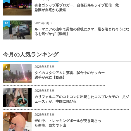
有名ゴシップ系ブロガー、自傷行為をライブ配信 救
急隊が自宅から搬送
2026年8月3日
10
ルーマニアの山中で男性の背後にクマ、足を噛まれそうにな
るも気づかず【動画】
今月の人気ランキング
2026年8月6日
1
タイのスタジアムに落雷、試合中のサッカー
選手が死亡【動画】
2026年8月3日
2
カリフォルニアのコミコンに出現したコスプレ女子の「足ジ
ュース」が、中国に飛び火
2026年8月3日
3
登山中、トレッキングポールが突き刺さっ
た男性、自力で下山