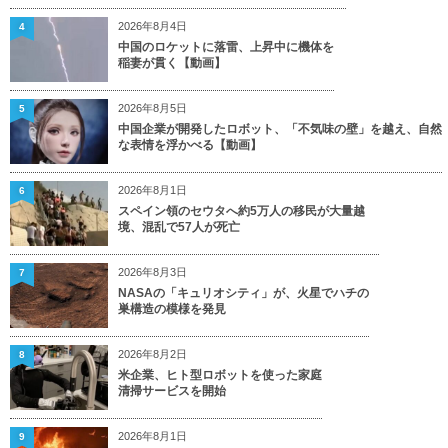
2026年8月4日
4
中国のロケットに落雷、上昇中に機体を
稲妻が貫く【動画】
2026年8月5日
5
中国企業が開発したロボット、「不気味の壁」を越え、自然
な表情を浮かべる【動画】
2026年8月1日
6
スペイン領のセウタへ約5万人の移民が大量越
境、混乱で57人が死亡
2026年8月3日
7
NASAの「キュリオシティ」が、火星でハチの
巣構造の模様を発見
2026年8月2日
8
米企業、ヒト型ロボットを使った家庭
清掃サービスを開始
2026年8月1日
9