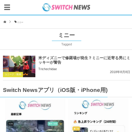
ミニー
ミニー
Tagged
米ディズニーで修羅場が発生？ミニーに近寄る男にミ
ッキーが警告
Trichechidae
2018年8月8日
ユニーク・動画
Switch Newsアプリ（iOS版・iPhone用)