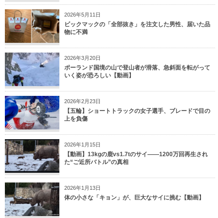
2026年5月11日
ビックマックの「全部抜き」を注文した男性、届いた品
物に不満
2026年3月20日
ポーランド国境の山で登山者が滑落、急斜面を転がって
いく姿が恐ろしい【動画】
2026年2月23日
【五輪】ショートトラックの女子選手、ブレードで目の
上を負傷
2026年1月15日
【動画】13kgの鹿vs1.7tのサイ——1200万回再生され
た“ご近所バトル”の真相
2026年1月13日
体の小さな「キョン」が、巨大なサイに挑む【動画】