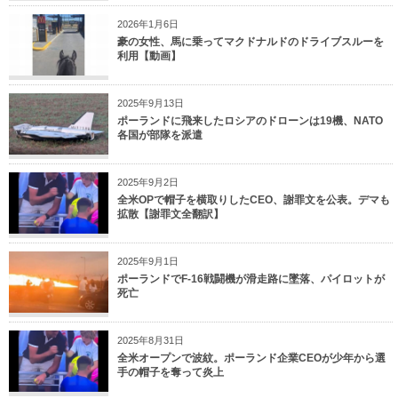
2026年1月6日
豪の女性、馬に乗ってマクドナルドのドライブスルーを
利用【動画】
2025年9月13日
ポーランドに飛来したロシアのドローンは19機、NATO
各国が部隊を派遣
2025年9月2日
全米OPで帽子を横取りしたCEO、謝罪文を公表。デマも
拡散【謝罪文全翻訳】
2025年9月1日
ポーランドでF-16戦闘機が滑走路に墜落、パイロットが
死亡
2025年8月31日
全米オープンで波紋。ポーランド企業CEOが少年から選
手の帽子を奪って炎上