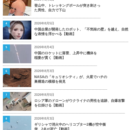
登山中、トレッキングポールが突き刺さっ
た男性、自力で下山
2026年8月5日
4
中国企業が開発したロボット、「不気味の壁」を越え、自然
な表情を浮かべる【動画】
2026年8月4日
5
中国のロケットに落雷、上昇中に機体を
稲妻が貫く【動画】
2026年8月3日
6
NASAの「キュリオシティ」が、火星でハチの
巣構造の模様を発見
2026年8月5日
7
ロシア軍のドローンがウクライナの男性を追跡、自爆攻撃
を仕掛ける【動画】
2026年8月3日
8
ギリシャで消火中のヘリコプター2機が空中衝
突、2名が死亡【動画】