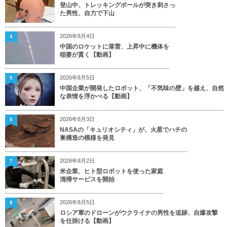
登山中、トレッキングポールが突き刺さっ
た男性、自力で下山
2026年8月4日
4
中国のロケットに落雷、上昇中に機体を
稲妻が貫く【動画】
2026年8月5日
5
中国企業が開発したロボット、「不気味の壁」を越え、自然
な表情を浮かべる【動画】
2026年8月3日
6
NASAの「キュリオシティ」が、火星でハチの
巣構造の模様を発見
2026年8月2日
7
米企業、ヒト型ロボットを使った家庭
清掃サービスを開始
2026年8月5日
8
ロシア軍のドローンがウクライナの男性を追跡、自爆攻撃
を仕掛ける【動画】