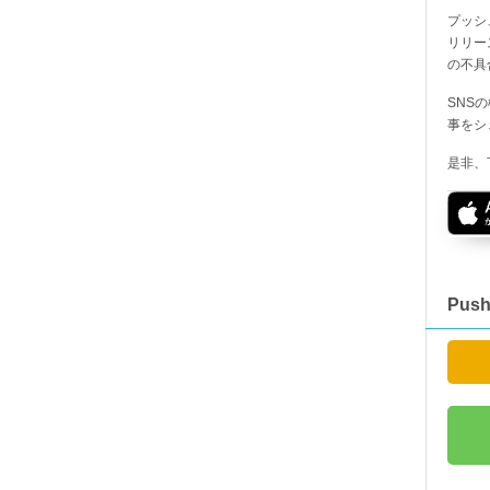
プッシ
リリー
の不具
SNS
事をシ
是非、
Pus