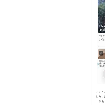
このたび
した。
ージも