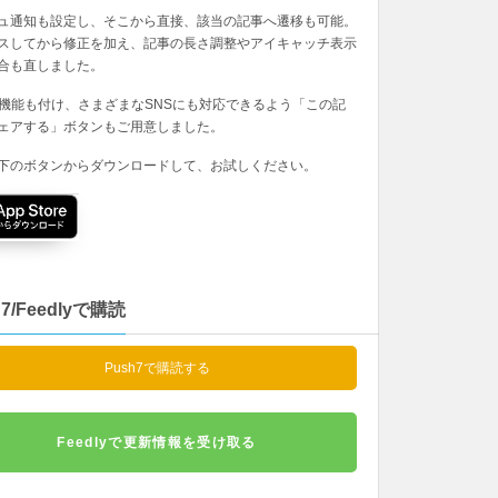
ュ通知も設定し、そこから直接、該当の記事へ遷移も可能。
スしてから修正を加え、記事の長さ調整やアイキャッチ表示
合も直しました。
の機能も付け、さまざまなSNSにも対応できるよう「この記
ェアする」ボタンもご用意しました。
下のボタンからダウンロードして、お試しください。
h7/Feedlyで購読
Push7で購読する
Feedlyで更新情報を受け取る