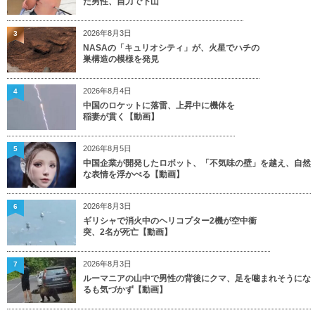
た男性、自力で下山
2026年8月3日
3
NASAの「キュリオシティ」が、火星でハチの
巣構造の模様を発見
2026年8月4日
4
中国のロケットに落雷、上昇中に機体を
稲妻が貫く【動画】
2026年8月5日
5
中国企業が開発したロボット、「不気味の壁」を越え、自然
な表情を浮かべる【動画】
2026年8月3日
6
ギリシャで消火中のヘリコプター2機が空中衝
突、2名が死亡【動画】
2026年8月3日
7
ルーマニアの山中で男性の背後にクマ、足を噛まれそうにな
るも気づかず【動画】