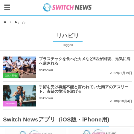
リハビリ
リハビリ
Tagged
プラスチックを食べたカメなど6匹が回復、元気に海
へ戻される
daikohkai
2022年1月19日
自然・動物
手術を受け再起不能と言われていた南アのアスリー
ト、奇跡の復活を遂げる
daikohkai
2018年10月4日
Goodnews
Switch Newsアプリ（iOS版・iPhone用)