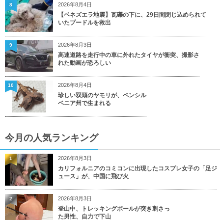
2026年8月4日
8
【ベネズエラ地震】瓦礫の下に、29日間閉じ込められて
いたプードルを救出
2026年8月3日
9
高速道路を走行中の車に外れたタイヤが衝突、撮影さ
れた動画が恐ろしい
2026年8月4日
10
珍しい双頭のヤモリが、ペンシル
ベニア州で生まれる
今月の人気ランキング
2026年8月3日
1
カリフォルニアのコミコンに出現したコスプレ女子の「足ジ
ュース」が、中国に飛び火
2026年8月3日
2
登山中、トレッキングポールが突き刺さっ
た男性、自力で下山