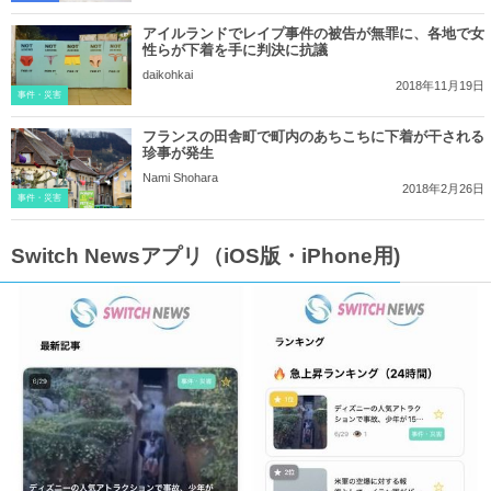
アイルランドでレイプ事件の被告が無罪に、各地で女
性らが下着を手に判決に抗議
daikohkai
2018年11月19日
事件・災害
フランスの田舎町で町内のあちこちに下着が干される
珍事が発生
Nami Shohara
2018年2月26日
事件・災害
Switch Newsアプリ（iOS版・iPhone用)