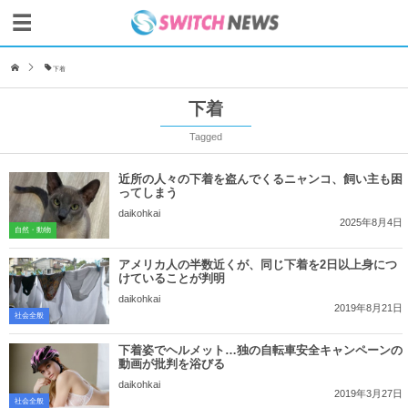
下着
下着
Tagged
近所の人々の下着を盗んでくるニャンコ、飼い主も困
ってしまう
daikohkai
2025年8月4日
自然・動物
アメリカ人の半数近くが、同じ下着を2日以上身につ
けていることが判明
daikohkai
2019年8月21日
社会全般
下着姿でヘルメット…独の自転車安全キャンペーンの
動画が批判を浴びる
daikohkai
2019年3月27日
社会全般