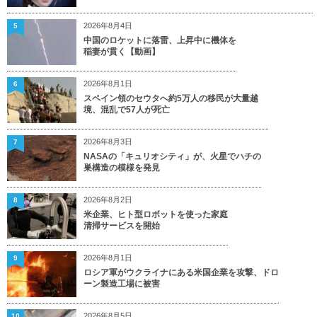
2026年8月4日
5
中国のロケットに落雷、上昇中に機体を
稲妻が貫く【動画】
2026年8月1日
6
スペイン領のセウタへ約5万人の移民が大量越
境、混乱で57人が死亡
2026年8月3日
7
NASAの「キュリオシティ」が、火星でハチの
巣構造の模様を発見
2026年8月2日
8
米企業、ヒト型ロボットを使った家庭
清掃サービスを開始
2026年8月1日
9
ロシア軍がウクライナにある米国企業を攻撃、ドロ
ーン製造工場に被害
2026年8月5日
10