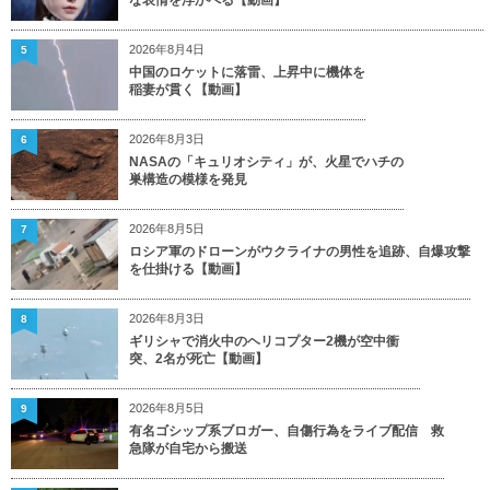
2026年8月4日
5
中国のロケットに落雷、上昇中に機体を
稲妻が貫く【動画】
2026年8月3日
6
NASAの「キュリオシティ」が、火星でハチの
巣構造の模様を発見
2026年8月5日
7
ロシア軍のドローンがウクライナの男性を追跡、自爆攻撃
を仕掛ける【動画】
2026年8月3日
8
ギリシャで消火中のヘリコプター2機が空中衝
突、2名が死亡【動画】
2026年8月5日
9
有名ゴシップ系ブロガー、自傷行為をライブ配信 救
急隊が自宅から搬送