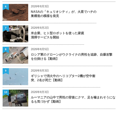
2026年8月3日
6
NASAの「キュリオシティ」が、火星でハチの
巣構造の模様を発見
2026年8月2日
7
米企業、ヒト型ロボットを使った家庭
清掃サービスを開始
2026年8月5日
8
ロシア軍のドローンがウクライナの男性を追跡、自爆攻撃
を仕掛ける【動画】
2026年8月3日
9
ギリシャで消火中のヘリコプター2機が空中衝
突、2名が死亡【動画】
2026年8月3日
10
ルーマニアの山中で男性の背後にクマ、足を噛まれそうにな
るも気づかず【動画】