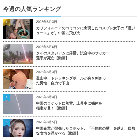
今週の人気ランキング
2026年8月3日
1
カリフォルニアのコミコンに出現したコスプレ女子の「足ジ
ュース」が、中国に飛び火
2026年8月6日
2
タイのスタジアムに落雷、試合中のサッカー
選手が死亡【動画】
2026年8月3日
3
登山中、トレッキングポールが突き刺さっ
た男性、自力で下山
2026年8月4日
4
中国のロケットに落雷、上昇中に機体を
稲妻が貫く【動画】
2026年8月5日
5
中国企業が開発したロボット、「不気味の壁」を越え、自然
な表情を浮かべる【動画】