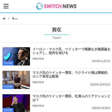
買収
買収
Tagged
イーロン・マスク氏、ツイッターで根拠なき陰謀論を
シェアし、批判を浴びる
daikohkai
2022年11月1日
社会全般
マスク氏のツイッター買収、ウクライナ側は懐疑的、
ロシア高官は歓迎
daikohkai
2022年10月31日
社会全般
マスク氏のツイッター買収、社員らのリアクションと
は？
daikohkai
2022年4月30日
社会全般