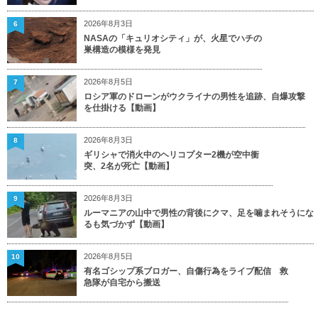
2026年8月3日
6
NASAの「キュリオシティ」が、火星でハチの
巣構造の模様を発見
2026年8月5日
7
ロシア軍のドローンがウクライナの男性を追跡、自爆攻撃
を仕掛ける【動画】
2026年8月3日
8
ギリシャで消火中のヘリコプター2機が空中衝
突、2名が死亡【動画】
2026年8月3日
9
ルーマニアの山中で男性の背後にクマ、足を噛まれそうにな
るも気づかず【動画】
2026年8月5日
10
有名ゴシップ系ブロガー、自傷行為をライブ配信 救
急隊が自宅から搬送