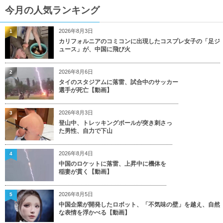
今月の人気ランキング
2026年8月3日
1
カリフォルニアのコミコンに出現したコスプレ女子の「足ジ
ュース」が、中国に飛び火
2026年8月6日
2
タイのスタジアムに落雷、試合中のサッカー
選手が死亡【動画】
2026年8月3日
3
登山中、トレッキングポールが突き刺さっ
た男性、自力で下山
2026年8月4日
4
中国のロケットに落雷、上昇中に機体を
稲妻が貫く【動画】
2026年8月5日
5
中国企業が開発したロボット、「不気味の壁」を越え、自然
な表情を浮かべる【動画】