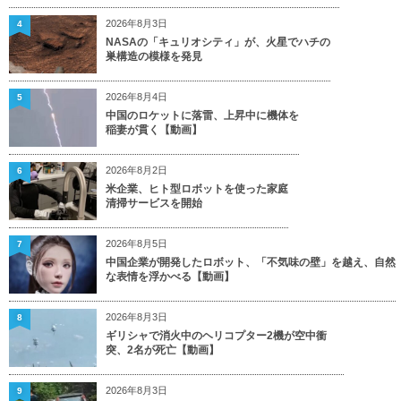
2026年8月3日
4
NASAの「キュリオシティ」が、火星でハチの
巣構造の模様を発見
2026年8月4日
5
中国のロケットに落雷、上昇中に機体を
稲妻が貫く【動画】
2026年8月2日
6
米企業、ヒト型ロボットを使った家庭
清掃サービスを開始
2026年8月5日
7
中国企業が開発したロボット、「不気味の壁」を越え、自然
な表情を浮かべる【動画】
2026年8月3日
8
ギリシャで消火中のヘリコプター2機が空中衝
突、2名が死亡【動画】
2026年8月3日
9