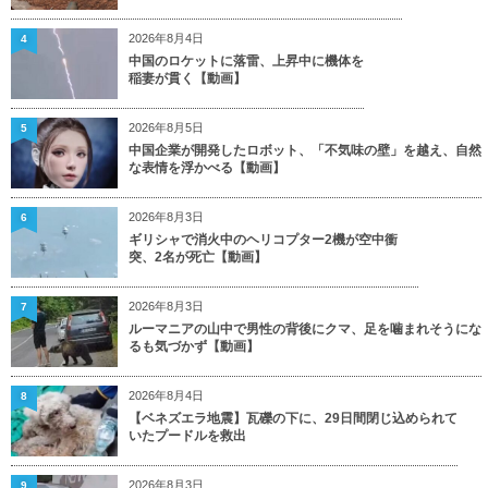
2026年8月4日
4
中国のロケットに落雷、上昇中に機体を
稲妻が貫く【動画】
2026年8月5日
5
中国企業が開発したロボット、「不気味の壁」を越え、自然
な表情を浮かべる【動画】
2026年8月3日
6
ギリシャで消火中のヘリコプター2機が空中衝
突、2名が死亡【動画】
2026年8月3日
7
ルーマニアの山中で男性の背後にクマ、足を噛まれそうにな
るも気づかず【動画】
2026年8月4日
8
【ベネズエラ地震】瓦礫の下に、29日間閉じ込められて
いたプードルを救出
2026年8月3日
9