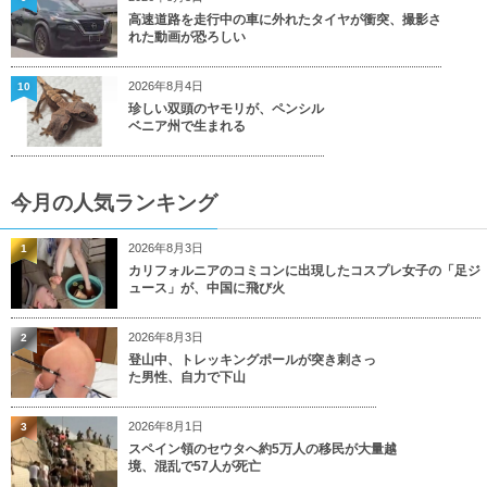
高速道路を走行中の車に外れたタイヤが衝突、撮影さ
れた動画が恐ろしい
2026年8月4日
10
珍しい双頭のヤモリが、ペンシル
ベニア州で生まれる
今月の人気ランキング
2026年8月3日
1
カリフォルニアのコミコンに出現したコスプレ女子の「足ジ
ュース」が、中国に飛び火
2026年8月3日
2
登山中、トレッキングポールが突き刺さっ
た男性、自力で下山
2026年8月1日
3
スペイン領のセウタへ約5万人の移民が大量越
境、混乱で57人が死亡