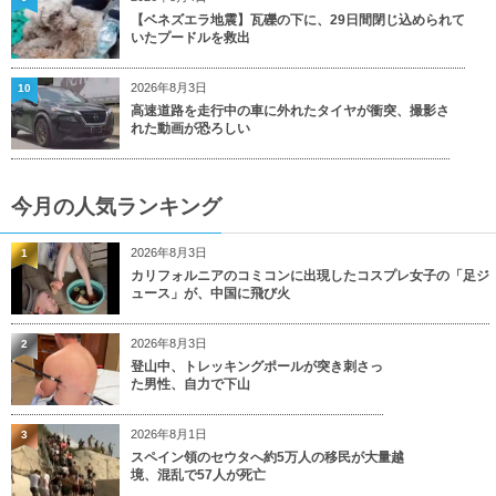
【ベネズエラ地震】瓦礫の下に、29日間閉じ込められて
いたプードルを救出
2026年8月3日
10
高速道路を走行中の車に外れたタイヤが衝突、撮影さ
れた動画が恐ろしい
今月の人気ランキング
2026年8月3日
1
カリフォルニアのコミコンに出現したコスプレ女子の「足ジ
ュース」が、中国に飛び火
2026年8月3日
2
登山中、トレッキングポールが突き刺さっ
た男性、自力で下山
2026年8月1日
3
スペイン領のセウタへ約5万人の移民が大量越
境、混乱で57人が死亡