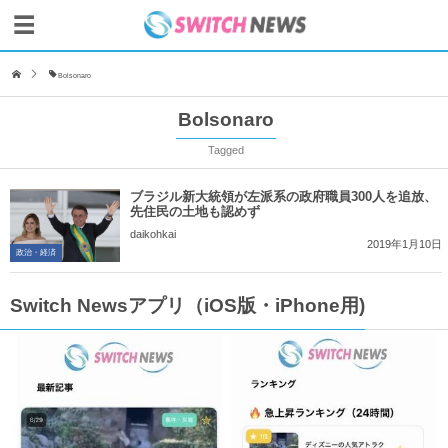
Bolsonaro
Bolsonaro
Tagged
ブラジル新大統領が左派系の政府職員300人を追放、
先住民の土地も認めず
daikohkai
2019年1月10日
政治・経済
Switch Newsアプリ（iOS版・iPhone用)