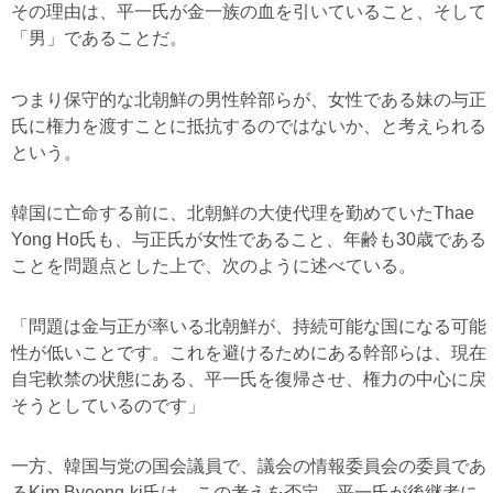
その理由は、平一氏が金一族の血を引いていること、そして
「男」であることだ。
つまり保守的な北朝鮮の男性幹部らが、女性である妹の与正
氏に権力を渡すことに抵抗するのではないか、と考えられる
という。
韓国に亡命する前に、北朝鮮の大使代理を勤めていたThae
Yong Ho氏も、与正氏が女性であること、年齢も30歳である
ことを問題点とした上で、次のように述べている。
「問題は金与正が率いる北朝鮮が、持続可能な国になる可能
性が低いことです。これを避けるためにある幹部らは、現在
自宅軟禁の状態にある、平一氏を復帰させ、権力の中心に戻
そうとしているのです」
一方、韓国与党の国会議員で、議会の情報委員会の委員であ
るKim Byeong-ki氏は、この考えを否定。平一氏が後継者に