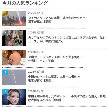
今月の人気ランキング
2026年8月6日
1
タイのスタジアムに落雷、試合中のサッカー
選手が死亡【動画】
2026年8月3日
2
カリフォルニアのコミコンに出現したコスプレ女子の「足ジ
ュース」が、中国に飛び火
2026年8月3日
3
登山中、トレッキングポールが突き刺さっ
た男性、自力で下山
2026年8月4日
4
中国のロケットに落雷、上昇中に機体を
稲妻が貫く【動画】
2026年8月5日
5
中国企業が開発したロボット、「不気味の壁」を越え、自然
な表情を浮かべる【動画】