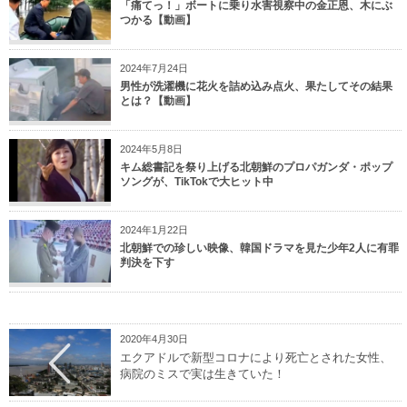
「痛てっ！」ボートに乗り水害視察中の金正恩、木にぶ
つかる【動画】
2024年7月24日
男性が洗濯機に花火を詰め込み点火、果たしてその結果
とは？【動画】
2024年5月8日
キム総書記を祭り上げる北朝鮮のプロパガンダ・ポップ
ソングが、TikTokで大ヒット中
2024年1月22日
北朝鮮での珍しい映像、韓国ドラマを見た少年2人に有罪
判決を下す
2020年4月30日
エクアドルで新型コロナにより死亡とされた女性、
病院のミスで実は生きていた！