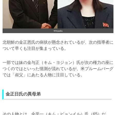
Wikipedia
北朝鮮の金正恩氏の病状が懸念されているが、次の指導者に
ついて早くも注目が集まっている。
一部では妹の金与正（キム・ヨジョン）氏が次の権力の座に
つくのではといった憶測が流れているが、米ブルームバーグ
では「叔父」にあたる人物に注目している。
金正日氏の異母弟
その人物とは、金平一（キム・ピョンイル）氏（65）だ。