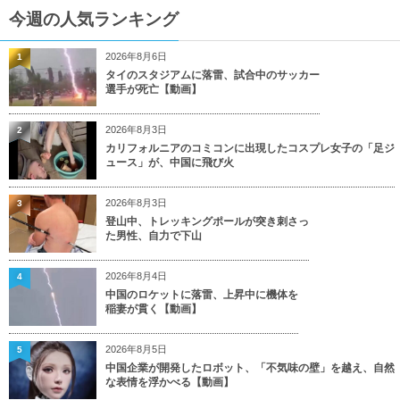
今週の人気ランキング
2026年8月6日
1
タイのスタジアムに落雷、試合中のサッカー
選手が死亡【動画】
2026年8月3日
2
カリフォルニアのコミコンに出現したコスプレ女子の「足ジ
ュース」が、中国に飛び火
2026年8月3日
3
登山中、トレッキングポールが突き刺さっ
た男性、自力で下山
2026年8月4日
4
中国のロケットに落雷、上昇中に機体を
稲妻が貫く【動画】
2026年8月5日
5
中国企業が開発したロボット、「不気味の壁」を越え、自然
な表情を浮かべる【動画】