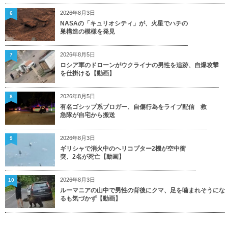
2026年8月3日
6
NASAの「キュリオシティ」が、火星でハチの
巣構造の模様を発見
2026年8月5日
7
ロシア軍のドローンがウクライナの男性を追跡、自爆攻撃
を仕掛ける【動画】
2026年8月5日
8
有名ゴシップ系ブロガー、自傷行為をライブ配信 救
急隊が自宅から搬送
2026年8月3日
9
ギリシャで消火中のヘリコプター2機が空中衝
突、2名が死亡【動画】
2026年8月3日
10
ルーマニアの山中で男性の背後にクマ、足を噛まれそうにな
るも気づかず【動画】