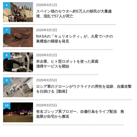
2026年8月1日
6
スペイン領のセウタへ約5万人の移民が大量越
境、混乱で57人が死亡
2026年8月3日
7
NASAの「キュリオシティ」が、火星でハチの
巣構造の模様を発見
2026年8月2日
8
米企業、ヒト型ロボットを使った家庭
清掃サービスを開始
2026年8月5日
9
ロシア軍のドローンがウクライナの男性を追跡、自爆攻撃
を仕掛ける【動画】
2026年8月5日
10
有名ゴシップ系ブロガー、自傷行為をライブ配信 救
急隊が自宅から搬送