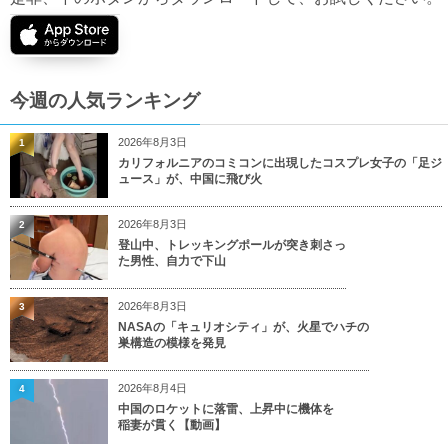
今週の人気ランキング
2026年8月3日
1
カリフォルニアのコミコンに出現したコスプレ女子の「足ジ
ュース」が、中国に飛び火
2026年8月3日
2
登山中、トレッキングポールが突き刺さっ
た男性、自力で下山
2026年8月3日
3
NASAの「キュリオシティ」が、火星でハチの
巣構造の模様を発見
2026年8月4日
4
中国のロケットに落雷、上昇中に機体を
稲妻が貫く【動画】