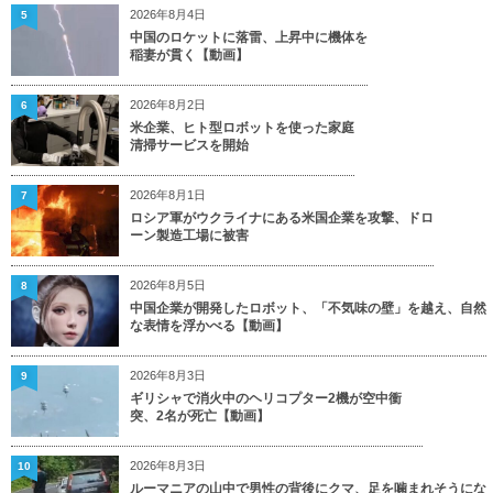
2026年8月4日
5
中国のロケットに落雷、上昇中に機体を
稲妻が貫く【動画】
2026年8月2日
6
米企業、ヒト型ロボットを使った家庭
清掃サービスを開始
2026年8月1日
7
ロシア軍がウクライナにある米国企業を攻撃、ドロ
ーン製造工場に被害
2026年8月5日
8
中国企業が開発したロボット、「不気味の壁」を越え、自然
な表情を浮かべる【動画】
2026年8月3日
9
ギリシャで消火中のヘリコプター2機が空中衝
突、2名が死亡【動画】
2026年8月3日
10
ルーマニアの山中で男性の背後にクマ、足を噛まれそうにな