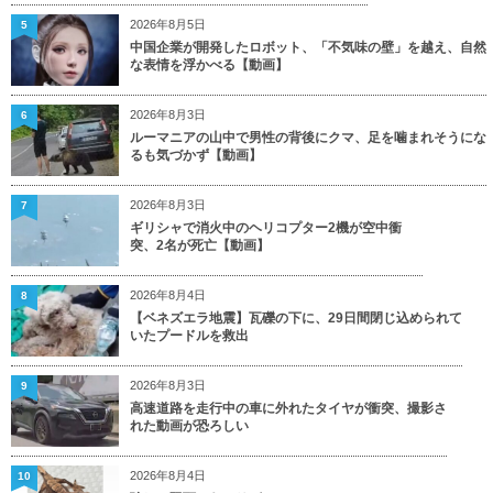
2026年8月5日
5
中国企業が開発したロボット、「不気味の壁」を越え、自然
な表情を浮かべる【動画】
2026年8月3日
6
ルーマニアの山中で男性の背後にクマ、足を噛まれそうにな
るも気づかず【動画】
2026年8月3日
7
ギリシャで消火中のヘリコプター2機が空中衝
突、2名が死亡【動画】
2026年8月4日
8
【ベネズエラ地震】瓦礫の下に、29日間閉じ込められて
いたプードルを救出
2026年8月3日
9
高速道路を走行中の車に外れたタイヤが衝突、撮影さ
れた動画が恐ろしい
2026年8月4日
10