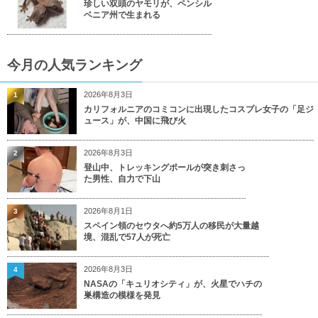
珍しい双頭のヤモリが、ペンシル
ベニア州で生まれる
今月の人気ランキング
2026年8月3日
1
カリフォルニアのコミコンに出現したコスプレ女子の「足ジ
ュース」が、中国に飛び火
2026年8月3日
2
登山中、トレッキングポールが突き刺さっ
た男性、自力で下山
2026年8月1日
3
スペイン領のセウタへ約5万人の移民が大量越
境、混乱で57人が死亡
2026年8月3日
4
NASAの「キュリオシティ」が、火星でハチの
巣構造の模様を発見