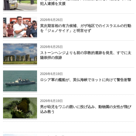
犯人逮捕を支援
2026年6月26日
英次期首相の有力候補、ガザ地区でのイスラエルの行動
を「ジェノサイド」と明言せず
2026年6月25日
ストーンヘンジよりも前の宗教的遺跡を発見、すでに太
陽崇拝の痕跡
2026年6月19日
ロシア軍の艦船が、英仏海峡でヨットに向けて警告射撃
2026年6月19日
男が幼児をワニの囲いに投げ込み、動物園の女性が飛び
込み救う