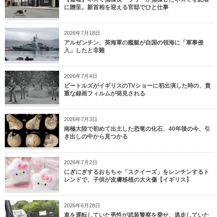
に贈呈。新首相を迎える官邸でひと仕事
2026年7月18日
アルゼンチン、英海軍の艦艇が自国の領海に「軍事侵
入」したと非難
2026年7月4日
ビートルズがイギリスのTVショーに初出演した時の、貴
重な録画フィルムが発見される
2026年7月3日
南極大陸で初めて出土した恐竜の化石、40年後の今、引
き出しの中から見つかる
2026年7月2日
にぎにぎするおもちゃ「スクイーズ」をレンチンするト
レンドで、子供が皮膚移植の大火傷【イギリス】
2026年6月28日
車を運転していた男性が武装警察を乗せ、逃走していた