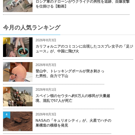
ロシア軍のドローンがウクライナの男性を追跡、自爆攻撃
を仕掛ける【動画】
今月の人気ランキング
2026年8月3日
1
カリフォルニアのコミコンに出現したコスプレ女子の「足ジ
ュース」が、中国に飛び火
2026年8月3日
2
登山中、トレッキングポールが突き刺さっ
た男性、自力で下山
2026年8月1日
3
スペイン領のセウタへ約5万人の移民が大量越
境、混乱で57人が死亡
2026年8月3日
4
NASAの「キュリオシティ」が、火星でハチの
巣構造の模様を発見