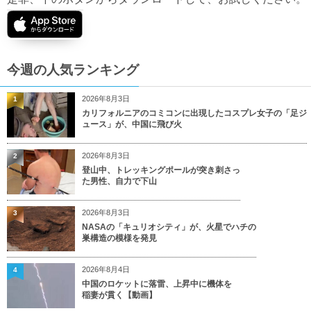
今週の人気ランキング
2026年8月3日
1
カリフォルニアのコミコンに出現したコスプレ女子の「足ジ
ュース」が、中国に飛び火
2026年8月3日
2
登山中、トレッキングポールが突き刺さっ
た男性、自力で下山
2026年8月3日
3
NASAの「キュリオシティ」が、火星でハチの
巣構造の模様を発見
2026年8月4日
4
中国のロケットに落雷、上昇中に機体を
稲妻が貫く【動画】