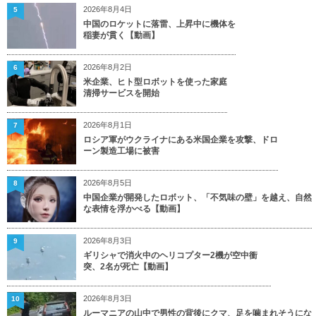
2026年8月4日
5
中国のロケットに落雷、上昇中に機体を
稲妻が貫く【動画】
2026年8月2日
6
米企業、ヒト型ロボットを使った家庭
清掃サービスを開始
2026年8月1日
7
ロシア軍がウクライナにある米国企業を攻撃、ドロ
ーン製造工場に被害
2026年8月5日
8
中国企業が開発したロボット、「不気味の壁」を越え、自然
な表情を浮かべる【動画】
2026年8月3日
9
ギリシャで消火中のヘリコプター2機が空中衝
突、2名が死亡【動画】
2026年8月3日
10
ルーマニアの山中で男性の背後にクマ、足を噛まれそうにな