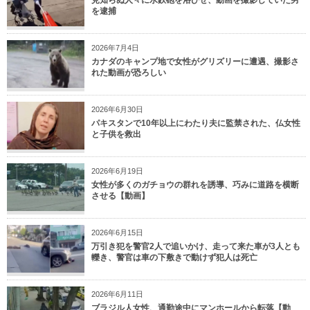
を逮捕
2026年7月4日
カナダのキャンプ地で女性がグリズリーに遭遇、撮影さ
れた動画が恐ろしい
2026年6月30日
パキスタンで10年以上にわたり夫に監禁された、仏女性
と子供を救出
2026年6月19日
女性が多くのガチョウの群れを誘導、巧みに道路を横断
させる【動画】
2026年6月15日
万引き犯を警官2人で追いかけ、走って来た車が3人とも
轢き、警官は車の下敷きで動けず犯人は死亡
2026年6月11日
ブラジル人女性、通勤途中にマンホールから転落【動