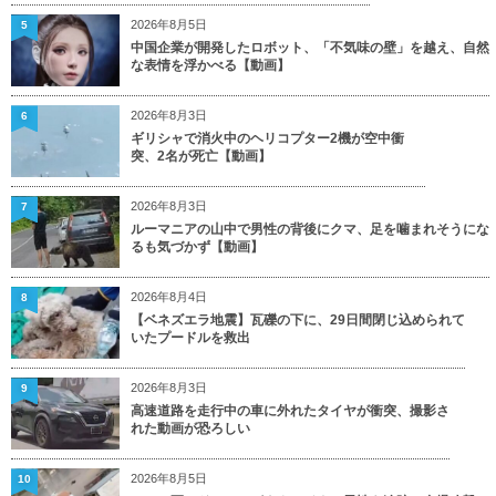
2026年8月5日
5
中国企業が開発したロボット、「不気味の壁」を越え、自然
な表情を浮かべる【動画】
2026年8月3日
6
ギリシャで消火中のヘリコプター2機が空中衝
突、2名が死亡【動画】
2026年8月3日
7
ルーマニアの山中で男性の背後にクマ、足を噛まれそうにな
るも気づかず【動画】
2026年8月4日
8
【ベネズエラ地震】瓦礫の下に、29日間閉じ込められて
いたプードルを救出
2026年8月3日
9
高速道路を走行中の車に外れたタイヤが衝突、撮影さ
れた動画が恐ろしい
2026年8月5日
10