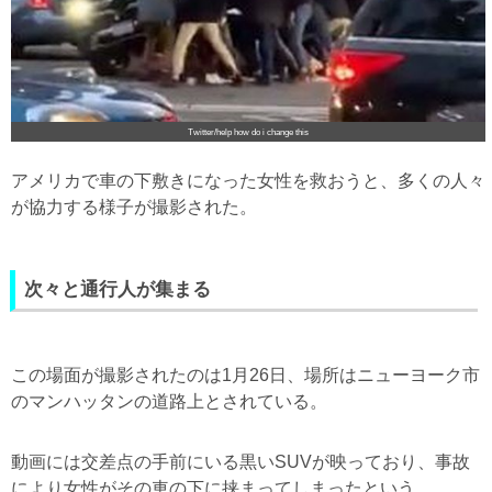
Twitter/help how do i change this
アメリカで車の下敷きになった女性を救おうと、多くの人々
が協力する様子が撮影された。
次々と通行人が集まる
この場面が撮影されたのは1月26日、場所はニューヨーク市
のマンハッタンの道路上とされている。
動画には交差点の手前にいる黒いSUVが映っており、事故
により女性がその車の下に挟まってしまったという。