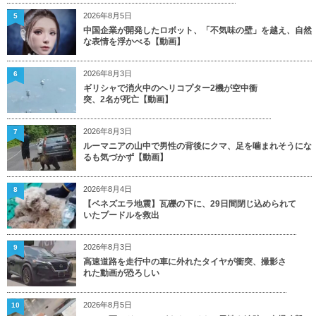
2026年8月5日
5
中国企業が開発したロボット、「不気味の壁」を越え、自然
な表情を浮かべる【動画】
2026年8月3日
6
ギリシャで消火中のヘリコプター2機が空中衝
突、2名が死亡【動画】
2026年8月3日
7
ルーマニアの山中で男性の背後にクマ、足を噛まれそうにな
るも気づかず【動画】
2026年8月4日
8
【ベネズエラ地震】瓦礫の下に、29日間閉じ込められて
いたプードルを救出
2026年8月3日
9
高速道路を走行中の車に外れたタイヤが衝突、撮影さ
れた動画が恐ろしい
2026年8月5日
10