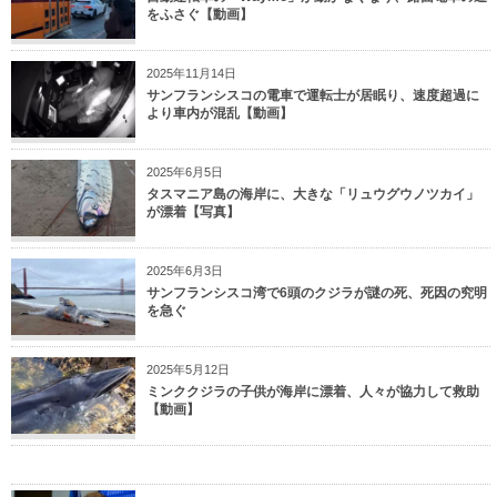
をふさぐ【動画】
2025年11月14日
サンフランシスコの電車で運転士が居眠り、速度超過に
より車内が混乱【動画】
2025年6月5日
タスマニア島の海岸に、大きな「リュウグウノツカイ」
が漂着【写真】
2025年6月3日
サンフランシスコ湾で6頭のクジラが謎の死、死因の究明
を急ぐ
2025年5月12日
ミンククジラの子供が海岸に漂着、人々が協力して救助
【動画】