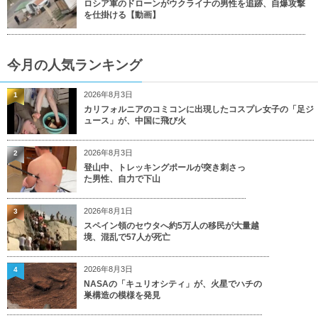
ロシア軍のドローンがウクライナの男性を追跡、自爆攻撃
を仕掛ける【動画】
今月の人気ランキング
2026年8月3日
1
カリフォルニアのコミコンに出現したコスプレ女子の「足ジ
ュース」が、中国に飛び火
2026年8月3日
2
登山中、トレッキングポールが突き刺さっ
た男性、自力で下山
2026年8月1日
3
スペイン領のセウタへ約5万人の移民が大量越
境、混乱で57人が死亡
2026年8月3日
4
NASAの「キュリオシティ」が、火星でハチの
巣構造の模様を発見