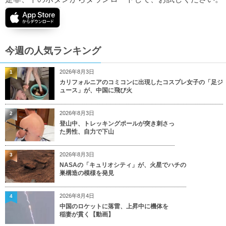
今週の人気ランキング
2026年8月3日
1
カリフォルニアのコミコンに出現したコスプレ女子の「足ジ
ュース」が、中国に飛び火
2026年8月3日
2
登山中、トレッキングポールが突き刺さっ
た男性、自力で下山
2026年8月3日
3
NASAの「キュリオシティ」が、火星でハチの
巣構造の模様を発見
2026年8月4日
4
中国のロケットに落雷、上昇中に機体を
稲妻が貫く【動画】