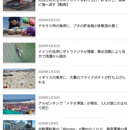
に海へ戻す【動画】
2026年5月27日
テキサス州の海岸に、ブタの貯金箱が多数流れ着く
2026年3月31日
ドイツの沿岸にザトウクジラが漂着、救出活動により自
力で浅瀬から脱出
2026年1月22日
イギリスの海岸に、大量のフライドポテトが打ち上げら
れる
2026年1月16日
アルゼンチンで「メテオ津波」が発生、1人が波にのまれ
て死亡
2026年1月8日
自動運転車の「Waymo」が動かなくなり、路面電車の道