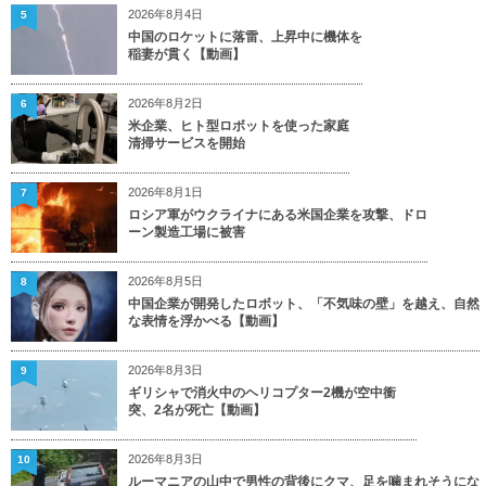
2026年8月4日
5
中国のロケットに落雷、上昇中に機体を
稲妻が貫く【動画】
2026年8月2日
6
米企業、ヒト型ロボットを使った家庭
清掃サービスを開始
2026年8月1日
7
ロシア軍がウクライナにある米国企業を攻撃、ドロ
ーン製造工場に被害
2026年8月5日
8
中国企業が開発したロボット、「不気味の壁」を越え、自然
な表情を浮かべる【動画】
2026年8月3日
9
ギリシャで消火中のヘリコプター2機が空中衝
突、2名が死亡【動画】
2026年8月3日
10
ルーマニアの山中で男性の背後にクマ、足を噛まれそうにな