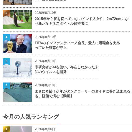
2026年8月10日
3
2015年から髪を切っていないインド人女性、2m72cmにな
り新たなギネスタイトル保持者に
2026年8月10日
4
FIFAのインファンティーノ会長、愛人に退職金を支払
っていた疑惑が浮上
2026年8月10日
5
米研究者がAIを使い、存在しなかった未
知のウイルスを開発
2026年8月10日
6
まさに奇跡！少年がタンクローリーのタイヤに巻き込まれる
も、軽傷で済む【動画】
今月の人気ランキング
2026年8月6日
1