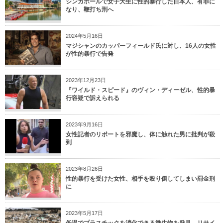
シンガポールで女子大生に性的暴行した日本人、有罪に
なり、鞭打ち刑へ
2024年5月16日
マジシャンのカッパーフィールド氏に対し、16人の女性
が性的暴行で告発
2023年12月23日
『ワイルド・スピード』のヴィン・ディーゼル、性的暴
行容疑で訴えられる
2023年9月16日
女性記者のリポートを邪魔し、体に触れた男に批判が殺
到
2023年8月26日
性的暴行を受けた女性、相手を殴り倒してしまい罰金刑
に
2023年5月17日
低温でプラスチックを消化できる微生物を発見、リサイ