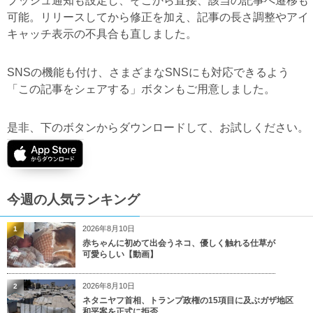
プッシュ通知も設定し、そこから直接、該当の記事へ遷移も
可能。リリースしてから修正を加え、記事の長さ調整やアイ
キャッチ表示の不具合も直しました。
SNSの機能も付け、さまざまなSNSにも対応できるよう
「この記事をシェアする」ボタンもご用意しました。
是非、下のボタンからダウンロードして、お試しください。
今週の人気ランキング
2026年8月10日
1
赤ちゃんに初めて出会うネコ、優しく触れる仕草が
可愛らしい【動画】
2026年8月10日
2
ネタニヤフ首相、トランプ政権の15項目に及ぶガザ地区
和平案を正式に拒否