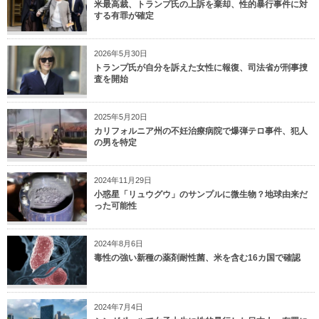
米最高裁、トランプ氏の上訴を棄却、性的暴行事件に対
する有罪が確定
2026年5月30日
トランプ氏が自分を訴えた女性に報復、司法省が刑事捜
査を開始
2025年5月20日
カリフォルニア州の不妊治療病院で爆弾テロ事件、犯人
の男を特定
2024年11月29日
小惑星「リュウグウ」のサンプルに微生物？地球由来だ
った可能性
2024年8月6日
毒性の強い新種の薬剤耐性菌、米を含む16カ国で確認
2024年7月4日