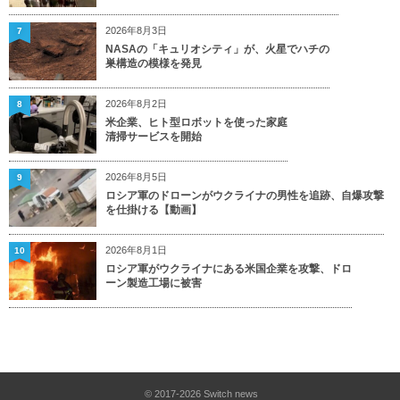
2026年8月3日
7
NASAの「キュリオシティ」が、火星でハチの
巣構造の模様を発見
2026年8月2日
8
米企業、ヒト型ロボットを使った家庭
清掃サービスを開始
2026年8月5日
9
ロシア軍のドローンがウクライナの男性を追跡、自爆攻撃
を仕掛ける【動画】
2026年8月1日
10
ロシア軍がウクライナにある米国企業を攻撃、ドロ
ーン製造工場に被害
© 2017-2026
Switch news