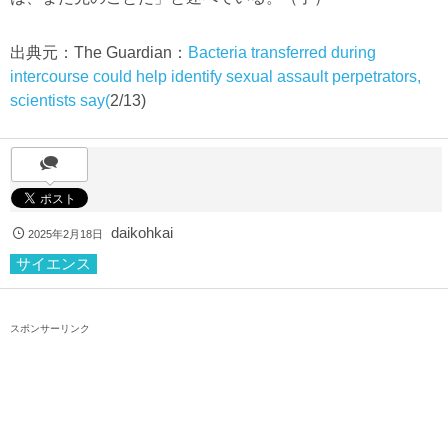
出典元：The Guardian：
Bacteria transferred during
intercourse could help identify sexual assault perpetrators,
scientists say(
2/13)
daikohkai
2025年2月18日
サイエンス
スポンサーリンク