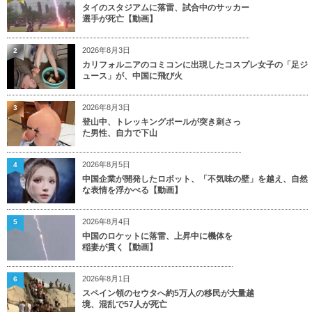
タイのスタジアムに落雷、試合中のサッカー
選手が死亡【動画】
2026年8月3日
2
カリフォルニアのコミコンに出現したコスプレ女子の「足ジ
ュース」が、中国に飛び火
2026年8月3日
3
登山中、トレッキングポールが突き刺さっ
た男性、自力で下山
2026年8月5日
4
中国企業が開発したロボット、「不気味の壁」を越え、自然
な表情を浮かべる【動画】
2026年8月4日
5
中国のロケットに落雷、上昇中に機体を
稲妻が貫く【動画】
2026年8月1日
6
スペイン領のセウタへ約5万人の移民が大量越
境、混乱で57人が死亡