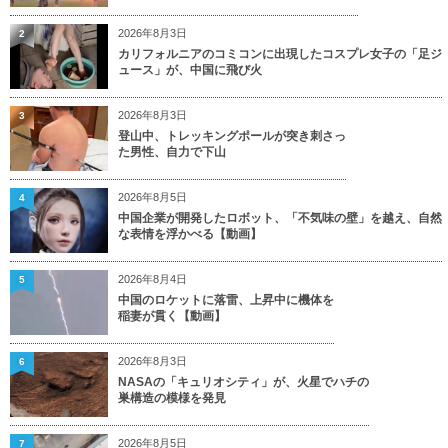
2026年8月3日
2
カリフォルニアのコミコンに出現したコスプレ女子の「足ジ
ュース」が、中国に飛び火
2026年8月3日
3
登山中、トレッキングポールが突き刺さっ
た男性、自力で下山
2026年8月5日
4
中国企業が開発したロボット、「不気味の壁」を越え、自然
な表情を浮かべる【動画】
2026年8月4日
5
中国のロケットに落雷、上昇中に機体を
稲妻が貫く【動画】
2026年8月3日
6
NASAの「キュリオシティ」が、火星でハチの
巣構造の模様を発見
2026年8月5日
7