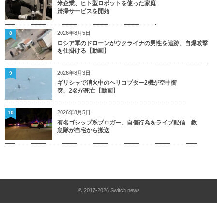
米企業、ヒト型ロボットを使った家庭
清掃サービスを開始
2026年8月5日
8
ロシア軍のドローンがウクライナの男性を追跡、自爆攻撃
を仕掛ける【動画】
2026年8月3日
9
ギリシャで消火中のヘリコプター2機が空中衝
突、2名が死亡【動画】
2026年8月5日
10
有名ゴシップ系ブロガー、自傷行為をライブ配信 救
急隊が自宅から搬送
© 2017-2026
Switch news