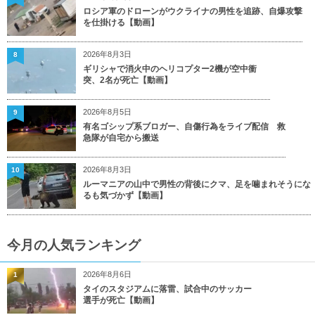
ロシア軍のドローンがウクライナの男性を追跡、自爆攻撃
を仕掛ける【動画】
2026年8月3日
8
ギリシャで消火中のヘリコプター2機が空中衝
突、2名が死亡【動画】
2026年8月5日
9
有名ゴシップ系ブロガー、自傷行為をライブ配信 救
急隊が自宅から搬送
2026年8月3日
10
ルーマニアの山中で男性の背後にクマ、足を噛まれそうにな
るも気づかず【動画】
今月の人気ランキング
2026年8月6日
1
タイのスタジアムに落雷、試合中のサッカー
選手が死亡【動画】