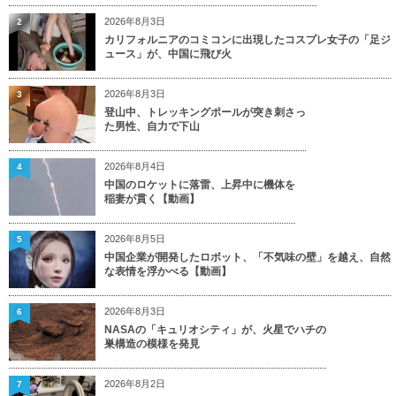
2026年8月3日
2
カリフォルニアのコミコンに出現したコスプレ女子の「足ジ
ュース」が、中国に飛び火
2026年8月3日
3
登山中、トレッキングポールが突き刺さっ
た男性、自力で下山
2026年8月4日
4
中国のロケットに落雷、上昇中に機体を
稲妻が貫く【動画】
2026年8月5日
5
中国企業が開発したロボット、「不気味の壁」を越え、自然
な表情を浮かべる【動画】
2026年8月3日
6
NASAの「キュリオシティ」が、火星でハチの
巣構造の模様を発見
2026年8月2日
7