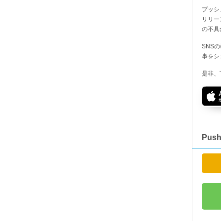
プッシ
リリー
の不具
SNS
事をシ
是非、
Pus