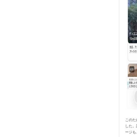
このたび
した。
ージも