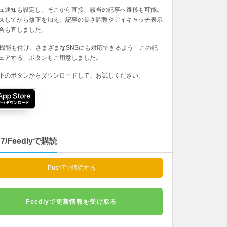
ュ通知も設定し、そこから直接、該当の記事へ遷移も可能。
スしてから修正を加え、記事の長さ調整やアイキャッチ表示
合も直しました。
の機能も付け、さまざまなSNSにも対応できるよう「この記
ェアする」ボタンもご用意しました。
下のボタンからダウンロードして、お試しください。
h7/Feedlyで購読
Push7で購読する
Feedlyで更新情報を受け取る