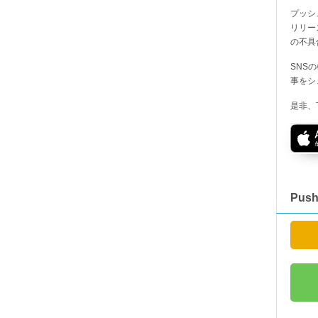
プッシ
リリー
の不具
SNS
事をシ
是非、
Pus