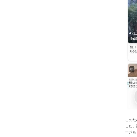
このたび
した。
ージも