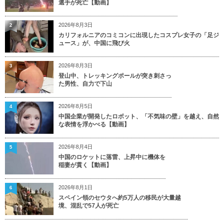
選手が死亡【動画】
2026年8月3日
2
カリフォルニアのコミコンに出現したコスプレ女子の「足ジ
ュース」が、中国に飛び火
2026年8月3日
3
登山中、トレッキングポールが突き刺さっ
た男性、自力で下山
2026年8月5日
4
中国企業が開発したロボット、「不気味の壁」を越え、自然
な表情を浮かべる【動画】
2026年8月4日
5
中国のロケットに落雷、上昇中に機体を
稲妻が貫く【動画】
2026年8月1日
6
スペイン領のセウタへ約5万人の移民が大量越
境、混乱で57人が死亡