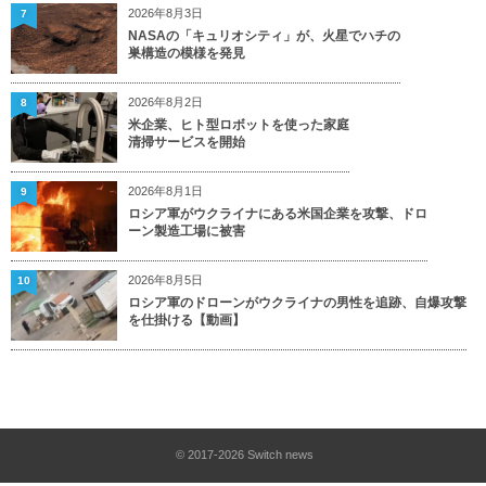
2026年8月3日
7
NASAの「キュリオシティ」が、火星でハチの
巣構造の模様を発見
2026年8月2日
8
米企業、ヒト型ロボットを使った家庭
清掃サービスを開始
2026年8月1日
9
ロシア軍がウクライナにある米国企業を攻撃、ドロ
ーン製造工場に被害
2026年8月5日
10
ロシア軍のドローンがウクライナの男性を追跡、自爆攻撃
を仕掛ける【動画】
© 2017-2026
Switch news