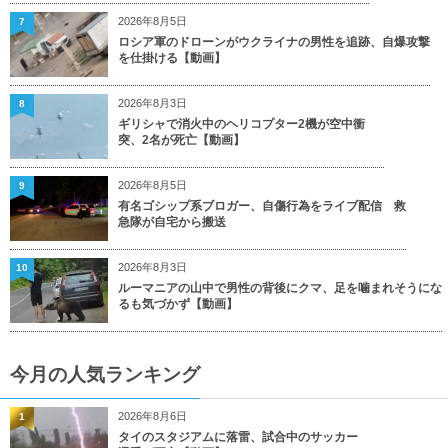
2026年8月5日
7
ロシア軍のドローンがウクライナの男性を追跡、自爆攻撃
を仕掛ける【動画】
2026年8月3日
8
ギリシャで消火中のヘリコプター2機が空中衝
突、2名が死亡【動画】
2026年8月5日
9
有名ゴシップ系ブロガー、自傷行為をライブ配信 救
急隊が自宅から搬送
2026年8月3日
10
ルーマニアの山中で男性の背後にクマ、足を噛まれそうにな
るも気づかず【動画】
今月の人気ランキング
2026年8月6日
1
タイのスタジアムに落雷、試合中のサッカー