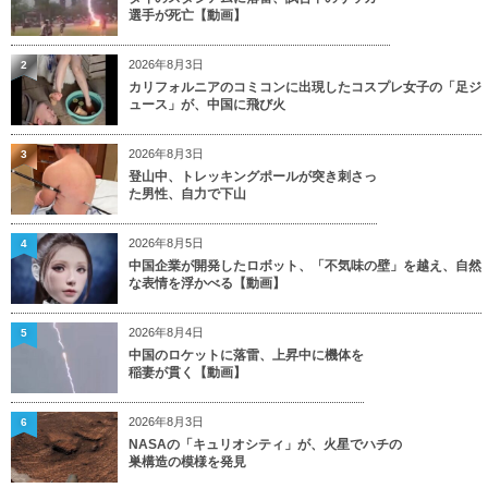
選手が死亡【動画】
2026年8月3日
2
カリフォルニアのコミコンに出現したコスプレ女子の「足ジ
ュース」が、中国に飛び火
2026年8月3日
3
登山中、トレッキングポールが突き刺さっ
た男性、自力で下山
2026年8月5日
4
中国企業が開発したロボット、「不気味の壁」を越え、自然
な表情を浮かべる【動画】
2026年8月4日
5
中国のロケットに落雷、上昇中に機体を
稲妻が貫く【動画】
2026年8月3日
6
NASAの「キュリオシティ」が、火星でハチの
巣構造の模様を発見