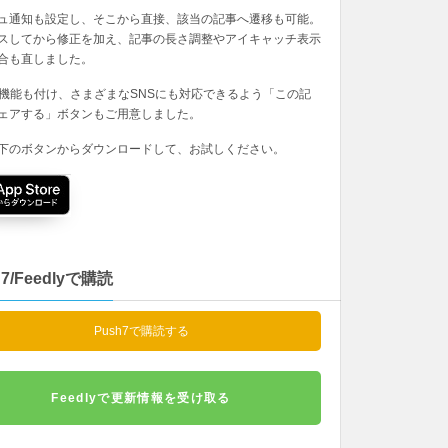
ュ通知も設定し、そこから直接、該当の記事へ遷移も可能。
スしてから修正を加え、記事の長さ調整やアイキャッチ表示
合も直しました。
の機能も付け、さまざまなSNSにも対応できるよう「この記
ェアする」ボタンもご用意しました。
下のボタンからダウンロードして、お試しください。
h7/Feedlyで購読
Push7で購読する
Feedlyで更新情報を受け取る