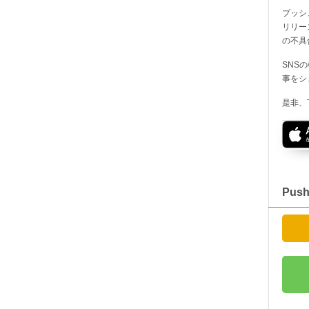
プッシ
リリー
の不具
SNS
事をシ
是非、
Pus