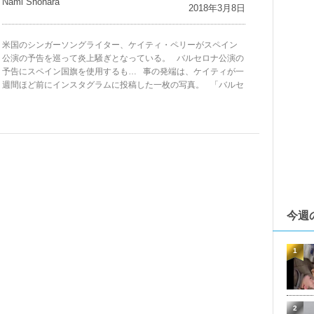
Nami Shohara
2018年3月8日
米国のシンガーソングライター、ケイティ・ペリーがスペイン
公演の予告を巡って炎上騒ぎとなっている。 バルセロナ公演の
予告にスペイン国旗を使用するも… 事の発端は、ケイティが一
週間ほど前にインスタグラムに投稿した一枚の写真。 「バルセ
今週
1
2