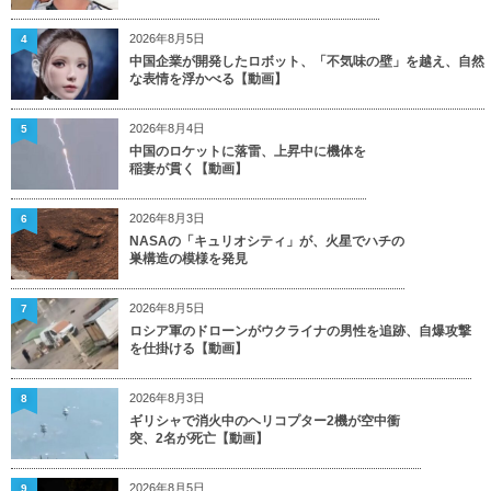
2026年8月5日
4
中国企業が開発したロボット、「不気味の壁」を越え、自然
な表情を浮かべる【動画】
2026年8月4日
5
中国のロケットに落雷、上昇中に機体を
稲妻が貫く【動画】
2026年8月3日
6
NASAの「キュリオシティ」が、火星でハチの
巣構造の模様を発見
2026年8月5日
7
ロシア軍のドローンがウクライナの男性を追跡、自爆攻撃
を仕掛ける【動画】
2026年8月3日
8
ギリシャで消火中のヘリコプター2機が空中衝
突、2名が死亡【動画】
2026年8月5日
9