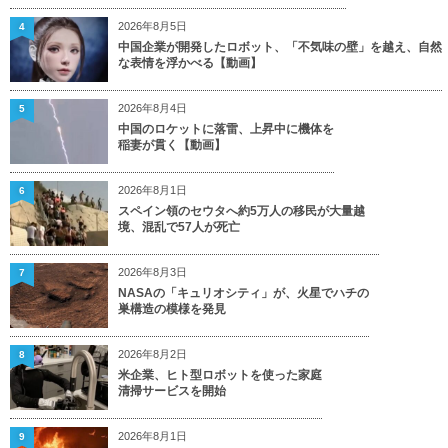
2026年8月5日
4
中国企業が開発したロボット、「不気味の壁」を越え、自然
な表情を浮かべる【動画】
2026年8月4日
5
中国のロケットに落雷、上昇中に機体を
稲妻が貫く【動画】
2026年8月1日
6
スペイン領のセウタへ約5万人の移民が大量越
境、混乱で57人が死亡
2026年8月3日
7
NASAの「キュリオシティ」が、火星でハチの
巣構造の模様を発見
2026年8月2日
8
米企業、ヒト型ロボットを使った家庭
清掃サービスを開始
2026年8月1日
9