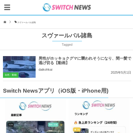
スヴァールバル諸島
スヴァールバル諸島
Tagged
男性がホッキョクグマに襲われそうになり、間一髪で
逃げ切る【動画】
daikohkai
2025年5月1日
自然・動物
Switch Newsアプリ（iOS版・iPhone用)