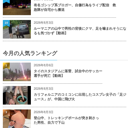
有名ゴシップ系ブロガー、自傷行為をライブ配信 救
急隊が自宅から搬送
2026年8月3日
10
ルーマニアの山中で男性の背後にクマ、足を噛まれそうにな
るも気づかず【動画】
今月の人気ランキング
2026年8月6日
1
タイのスタジアムに落雷、試合中のサッカー
選手が死亡【動画】
2026年8月3日
2
カリフォルニアのコミコンに出現したコスプレ女子の「足ジ
ュース」が、中国に飛び火
2026年8月3日
3
登山中、トレッキングポールが突き刺さっ
た男性、自力で下山