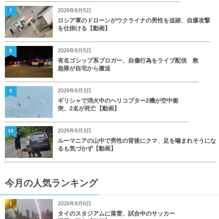
2026年8月5日
7
ロシア軍のドローンがウクライナの男性を追跡、自爆攻撃
を仕掛ける【動画】
2026年8月5日
8
有名ゴシップ系ブロガー、自傷行為をライブ配信 救
急隊が自宅から搬送
2026年8月3日
9
ギリシャで消火中のヘリコプター2機が空中衝
突、2名が死亡【動画】
2026年8月3日
10
ルーマニアの山中で男性の背後にクマ、足を噛まれそうにな
るも気づかず【動画】
今月の人気ランキング
2026年8月6日
1
タイのスタジアムに落雷、試合中のサッカー