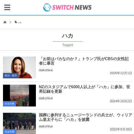
ハカ
ハカ
Tagged
「お前はバカなのか？」トランプ氏がCBSの女性記
者に暴言
daikohkai
2025年12月1日
政治・経済
NZのスタジアムで6000人以上が「ハカ」に参加、世
界記録を更新
daikohkai
2024年10月2日
社会全般
国葬に参列するニュージーランドの兵士が、ウィリア
ム皇太子らに「ハカ」を披露
daikohkai
2022年9月18日
社会全般