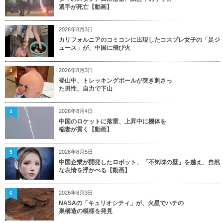
選手が死亡【動画】
2026年8月3日
2
カリフォルニアのコミコンに出現したコスプレ女子の「足ジ
ュース」が、中国に飛び火
2026年8月3日
3
登山中、トレッキングポールが突き刺さっ
た男性、自力で下山
2026年8月4日
4
中国のロケットに落雷、上昇中に機体を
稲妻が貫く【動画】
2026年8月5日
5
中国企業が開発したロボット、「不気味の壁」を越え、自然
な表情を浮かべる【動画】
2026年8月3日
6
NASAの「キュリオシティ」が、火星でハチの
巣構造の模様を発見