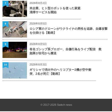
2026年8月2日
7
米企業、ヒト型ロボットを使った家庭
清掃サービスを開始
2026年8月5日
8
ロシア軍のドローンがウクライナの男性を追跡、自爆攻撃
を仕掛ける【動画】
2026年8月5日
9
有名ゴシップ系ブロガー、自傷行為をライブ配信 救
急隊が自宅から搬送
2026年8月3日
10
ギリシャで消火中のヘリコプター2機が空中衝
突、2名が死亡【動画】
© 2017-2026
Switch news