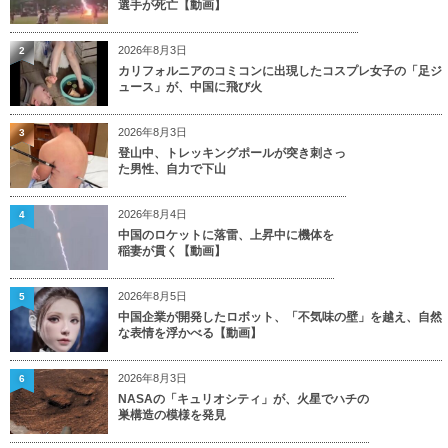
選手が死亡【動画】
2026年8月3日
2
カリフォルニアのコミコンに出現したコスプレ女子の「足ジ
ュース」が、中国に飛び火
2026年8月3日
3
登山中、トレッキングポールが突き刺さっ
た男性、自力で下山
2026年8月4日
4
中国のロケットに落雷、上昇中に機体を
稲妻が貫く【動画】
2026年8月5日
5
中国企業が開発したロボット、「不気味の壁」を越え、自然
な表情を浮かべる【動画】
2026年8月3日
6
NASAの「キュリオシティ」が、火星でハチの
巣構造の模様を発見