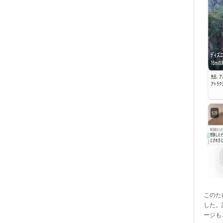
このたび
した。
ージも