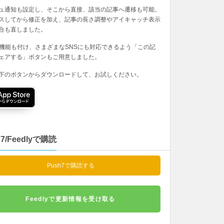
ュ通知も設定し、そこから直接、該当の記事へ遷移も可能。
スしてから修正を加え、記事の長さ調整やアイキャッチ表示
合も直しました。
の機能も付け、さまざまなSNSにも対応できるよう「この記
ェアする」ボタンもご用意しました。
下のボタンからダウンロードして、お試しください。
h7/Feedlyで購読
Push7で購読する
Feedlyで更新情報を受け取る