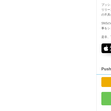
プッシ
リリー
の不具
SNS
事をシ
是非、
Pus