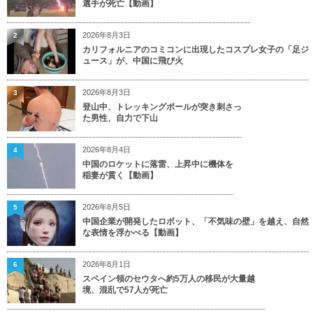
選手が死亡【動画】
2026年8月3日
2
カリフォルニアのコミコンに出現したコスプレ女子の「足ジ
ュース」が、中国に飛び火
2026年8月3日
3
登山中、トレッキングポールが突き刺さっ
た男性、自力で下山
2026年8月4日
4
中国のロケットに落雷、上昇中に機体を
稲妻が貫く【動画】
2026年8月5日
5
中国企業が開発したロボット、「不気味の壁」を越え、自然
な表情を浮かべる【動画】
2026年8月1日
6
スペイン領のセウタへ約5万人の移民が大量越
境、混乱で57人が死亡