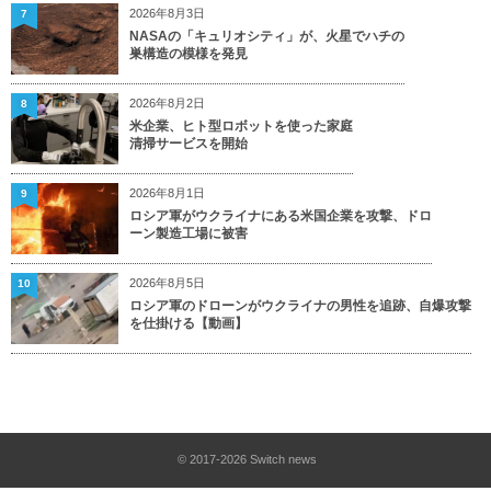
2026年8月3日
7
NASAの「キュリオシティ」が、火星でハチの
巣構造の模様を発見
2026年8月2日
8
米企業、ヒト型ロボットを使った家庭
清掃サービスを開始
2026年8月1日
9
ロシア軍がウクライナにある米国企業を攻撃、ドロ
ーン製造工場に被害
2026年8月5日
10
ロシア軍のドローンがウクライナの男性を追跡、自爆攻撃
を仕掛ける【動画】
© 2017-2026
Switch news