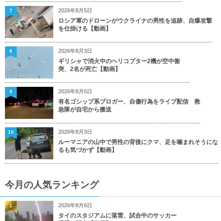
2026年8月5日
7
ロシア軍のドローンがウクライナの男性を追跡、自爆攻撃
を仕掛ける【動画】
2026年8月3日
8
ギリシャで消火中のヘリコプター2機が空中衝
突、2名が死亡【動画】
2026年8月5日
9
有名ゴシップ系ブロガー、自傷行為をライブ配信 救
急隊が自宅から搬送
2026年8月3日
10
ルーマニアの山中で男性の背後にクマ、足を噛まれそうにな
るも気づかず【動画】
今月の人気ランキング
2026年8月6日
1
タイのスタジアムに落雷、試合中のサッカー