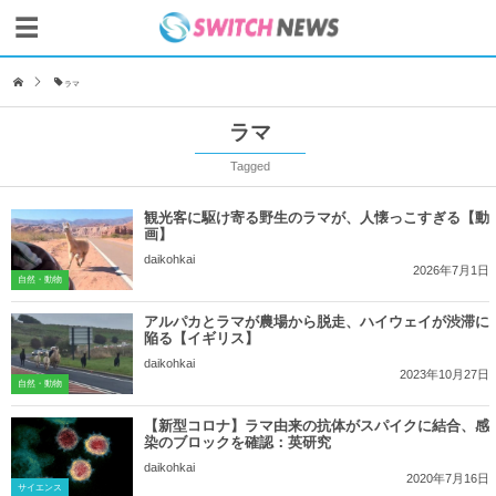
ラマ
ラマ
Tagged
観光客に駆け寄る野生のラマが、人懐っこすぎる【動
画】
daikohkai
2026年7月1日
自然・動物
アルパカとラマが農場から脱走、ハイウェイが渋滞に
陥る【イギリス】
daikohkai
2023年10月27日
自然・動物
【新型コロナ】ラマ由来の抗体がスパイクに結合、感
染のブロックを確認：英研究
daikohkai
2020年7月16日
サイエンス