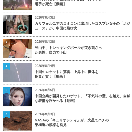
選手が死亡【動画】
2026年8月3日
2
カリフォルニアのコミコンに出現したコスプレ女子の「足ジ
ュース」が、中国に飛び火
2026年8月3日
3
登山中、トレッキングポールが突き刺さっ
た男性、自力で下山
2026年8月4日
4
中国のロケットに落雷、上昇中に機体を
稲妻が貫く【動画】
2026年8月5日
5
中国企業が開発したロボット、「不気味の壁」を越え、自然
な表情を浮かべる【動画】
2026年8月3日
6
NASAの「キュリオシティ」が、火星でハチの
巣構造の模様を発見