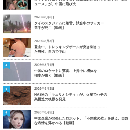
ュース」が、中国に飛び火
2026年8月6日
2
タイのスタジアムに落雷、試合中のサッカー
選手が死亡【動画】
2026年8月3日
3
登山中、トレッキングポールが突き刺さっ
た男性、自力で下山
2026年8月4日
4
中国のロケットに落雷、上昇中に機体を
稲妻が貫く【動画】
2026年8月3日
5
NASAの「キュリオシティ」が、火星でハチの
巣構造の模様を発見
2026年8月5日
6
中国企業が開発したロボット、「不気味の壁」を越え、自然
な表情を浮かべる【動画】