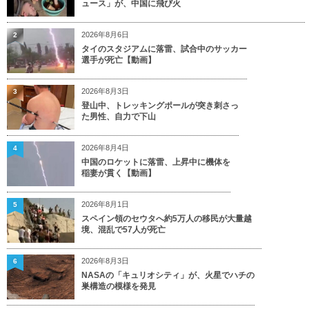
ュース」が、中国に飛び火
2026年8月6日
2
タイのスタジアムに落雷、試合中のサッカー
選手が死亡【動画】
2026年8月3日
3
登山中、トレッキングポールが突き刺さっ
た男性、自力で下山
2026年8月4日
4
中国のロケットに落雷、上昇中に機体を
稲妻が貫く【動画】
2026年8月1日
5
スペイン領のセウタへ約5万人の移民が大量越
境、混乱で57人が死亡
2026年8月3日
6
NASAの「キュリオシティ」が、火星でハチの
巣構造の模様を発見