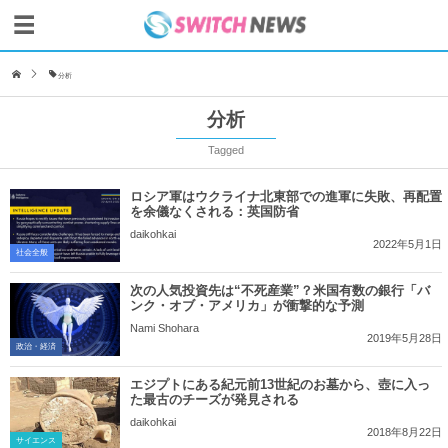
分析
分析
Tagged
ロシア軍はウクライナ北東部での進軍に失敗、再配置
を余儀なくされる：英国防省
daikohkai
2022年5月1日
社会全般
次の人気投資先は“不死産業”？米国有数の銀行「バ
ンク・オブ・アメリカ」が衝撃的な予測
Nami Shohara
2019年5月28日
政治・経済
エジプトにある紀元前13世紀のお墓から、壺に入っ
た最古のチーズが発見される
daikohkai
2018年8月22日
サイエンス