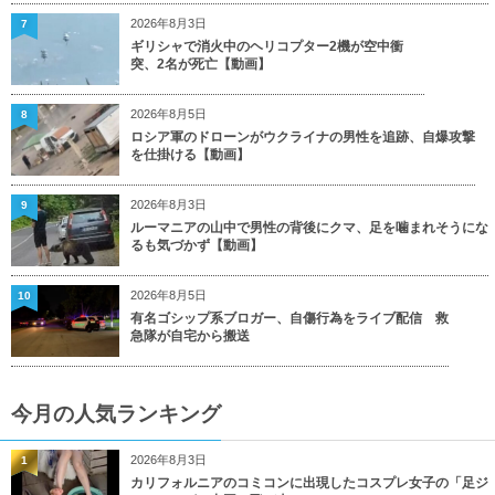
2026年8月3日
7
ギリシャで消火中のヘリコプター2機が空中衝
突、2名が死亡【動画】
2026年8月5日
8
ロシア軍のドローンがウクライナの男性を追跡、自爆攻撃
を仕掛ける【動画】
2026年8月3日
9
ルーマニアの山中で男性の背後にクマ、足を噛まれそうにな
るも気づかず【動画】
2026年8月5日
10
有名ゴシップ系ブロガー、自傷行為をライブ配信 救
急隊が自宅から搬送
今月の人気ランキング
2026年8月3日
1
カリフォルニアのコミコンに出現したコスプレ女子の「足ジ