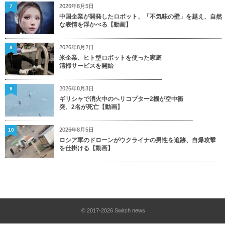
2026年8月5日
7
中国企業が開発したロボット、「不気味の壁」を越え、自然
な表情を浮かべる【動画】
2026年8月2日
8
米企業、ヒト型ロボットを使った家庭
清掃サービスを開始
2026年8月3日
9
ギリシャで消火中のヘリコプター2機が空中衝
突、2名が死亡【動画】
2026年8月5日
10
ロシア軍のドローンがウクライナの男性を追跡、自爆攻撃
を仕掛ける【動画】
© 2017-2026
Switch news