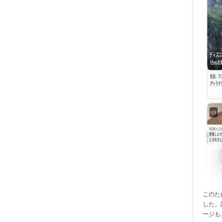
このたび
した。
ージも