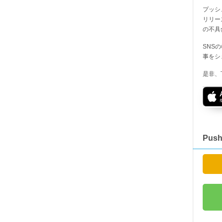
プッシ
リリー
の不具
SNS
事をシ
是非、
Pus