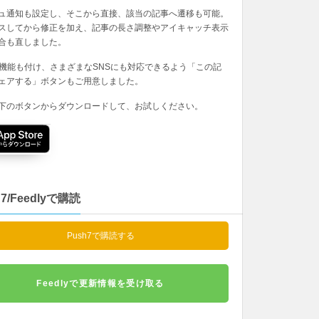
ュ通知も設定し、そこから直接、該当の記事へ遷移も可能。
スしてから修正を加え、記事の長さ調整やアイキャッチ表示
合も直しました。
の機能も付け、さまざまなSNSにも対応できるよう「この記
ェアする」ボタンもご用意しました。
下のボタンからダウンロードして、お試しください。
h7/Feedlyで購読
Push7で購読する
Feedlyで更新情報を受け取る