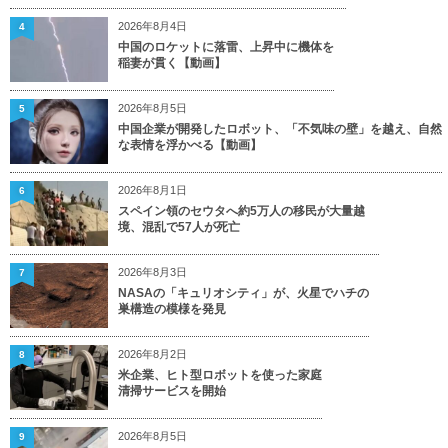
2026年8月4日
4
中国のロケットに落雷、上昇中に機体を
稲妻が貫く【動画】
2026年8月5日
5
中国企業が開発したロボット、「不気味の壁」を越え、自然
な表情を浮かべる【動画】
2026年8月1日
6
スペイン領のセウタへ約5万人の移民が大量越
境、混乱で57人が死亡
2026年8月3日
7
NASAの「キュリオシティ」が、火星でハチの
巣構造の模様を発見
2026年8月2日
8
米企業、ヒト型ロボットを使った家庭
清掃サービスを開始
2026年8月5日
9