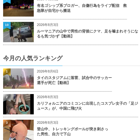
有名ゴシップ系ブロガー、自傷行為をライブ配信 救
急隊が自宅から搬送
2026年8月3日
10
ルーマニアの山中で男性の背後にクマ、足を噛まれそうにな
るも気づかず【動画】
今月の人気ランキング
2026年8月6日
1
タイのスタジアムに落雷、試合中のサッカー
選手が死亡【動画】
2026年8月3日
2
カリフォルニアのコミコンに出現したコスプレ女子の「足ジ
ュース」が、中国に飛び火
2026年8月3日
3
登山中、トレッキングポールが突き刺さっ
た男性、自力で下山