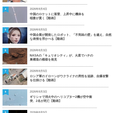
2026年8月4日
4
中国のロケットに落雷、上昇中に機体を
稲妻が貫く【動画】
2026年8月5日
5
中国企業が開発したロボット、「不気味の壁」を越え、自然
な表情を浮かべる【動画】
2026年8月3日
6
NASAの「キュリオシティ」が、火星でハチの
巣構造の模様を発見
2026年8月5日
7
ロシア軍のドローンがウクライナの男性を追跡、自爆攻撃
を仕掛ける【動画】
2026年8月3日
8
ギリシャで消火中のヘリコプター2機が空中衝
突、2名が死亡【動画】
2026年8月5日
9