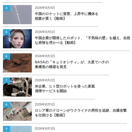
2026年8月4日
4
中国のロケットに落雷、上昇中に機体を
稲妻が貫く【動画】
2026年8月5日
5
中国企業が開発したロボット、「不気味の壁」を越え、自然
な表情を浮かべる【動画】
2026年8月3日
6
NASAの「キュリオシティ」が、火星でハチの
巣構造の模様を発見
2026年8月2日
7
米企業、ヒト型ロボットを使った家庭
清掃サービスを開始
2026年8月5日
8
ロシア軍のドローンがウクライナの男性を追跡、自爆攻撃
を仕掛ける【動画】
2026年8月3日
9