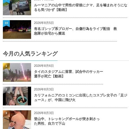
ルーマニアの山中で男性の背後にクマ、足を噛まれそうにな
るも気づかず【動画】
2026年8月5日
10
有名ゴシップ系ブロガー、自傷行為をライブ配信 救
急隊が自宅から搬送
今月の人気ランキング
2026年8月6日
1
タイのスタジアムに落雷、試合中のサッカー
選手が死亡【動画】
2026年8月3日
2
カリフォルニアのコミコンに出現したコスプレ女子の「足ジ
ュース」が、中国に飛び火
2026年8月3日
3
登山中、トレッキングポールが突き刺さっ
た男性、自力で下山