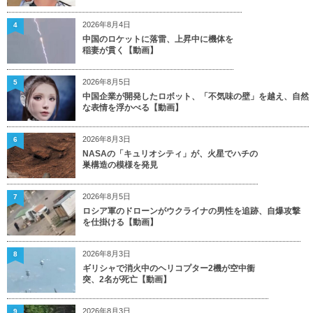
2026年8月4日
4
中国のロケットに落雷、上昇中に機体を
稲妻が貫く【動画】
2026年8月5日
5
中国企業が開発したロボット、「不気味の壁」を越え、自然
な表情を浮かべる【動画】
2026年8月3日
6
NASAの「キュリオシティ」が、火星でハチの
巣構造の模様を発見
2026年8月5日
7
ロシア軍のドローンがウクライナの男性を追跡、自爆攻撃
を仕掛ける【動画】
2026年8月3日
8
ギリシャで消火中のヘリコプター2機が空中衝
突、2名が死亡【動画】
2026年8月3日
9