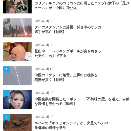
カリフォルニアのコミコンに出現したコスプレ女子の「足ジ
ュース」が、中国に飛び火
2026年8月6日
2
タイのスタジアムに落雷、試合中のサッカー
選手が死亡【動画】
2026年8月3日
3
登山中、トレッキングポールが突き刺さっ
た男性、自力で下山
2026年8月4日
4
中国のロケットに落雷、上昇中に機体を
稲妻が貫く【動画】
2026年8月5日
5
中国企業が開発したロボット、「不気味の壁」を越え、自然
な表情を浮かべる【動画】
2026年8月3日
6
NASAの「キュリオシティ」が、火星でハチの
巣構造の模様を発見