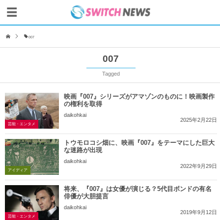
007
007
Tagged
映画『007』シリーズがアマゾンのものに！映画製作
の権利を取得
daikohkai
2025年2月22日
芸能・エンタメ
トウモロコシ畑に、映画『007』をテーマにした巨大
な迷路が出現
daikohkai
2022年9月29日
アイディア
将来、『007』は女優が演じる？5代目ボンドの有名
俳優が大胆提言
daikohkai
2019年9月12日
芸能・エンタメ