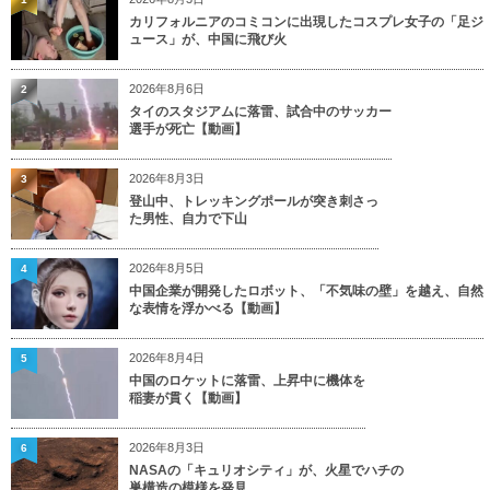
カリフォルニアのコミコンに出現したコスプレ女子の「足ジ
ュース」が、中国に飛び火
2026年8月6日
2
タイのスタジアムに落雷、試合中のサッカー
選手が死亡【動画】
2026年8月3日
3
登山中、トレッキングポールが突き刺さっ
た男性、自力で下山
2026年8月5日
4
中国企業が開発したロボット、「不気味の壁」を越え、自然
な表情を浮かべる【動画】
2026年8月4日
5
中国のロケットに落雷、上昇中に機体を
稲妻が貫く【動画】
2026年8月3日
6
NASAの「キュリオシティ」が、火星でハチの
巣構造の模様を発見