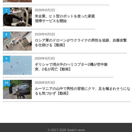
2026年8月2日
7
米企業、ヒト型ロボットを使った家庭
清掃サービスを開始
2026年8月5日
8
ロシア軍のドローンがウクライナの男性を追跡、自爆攻撃
を仕掛ける【動画】
2026年8月3日
9
ギリシャで消火中のヘリコプター2機が空中衝
突、2名が死亡【動画】
2026年8月3日
10
ルーマニアの山中で男性の背後にクマ、足を噛まれそうにな
るも気づかず【動画】
© 2017-2026
Switch news