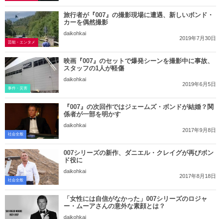
旅行者が『007』の撮影現場に遭遇、新しいボンド・
カーを偶然撮影
daikohkai
2019年7月30日
芸能・エンタメ
映画『007』のセットで爆発シーンを撮影中に事故、
スタッフの1人が軽傷
daikohkai
2019年6月5日
事件・災害
『007』の次回作ではジェームズ・ボンドが結婚？関
係者が一部を明かす
daikohkai
2017年9月8日
社会全般
007シリーズの新作、ダニエル・クレイグが再びボン
ド役に
daikohkai
2017年8月18日
社会全般
「女性には自信がなかった」007シリーズのロジャ
ー・ムーアさんの意外な素顔とは？
daikohkai