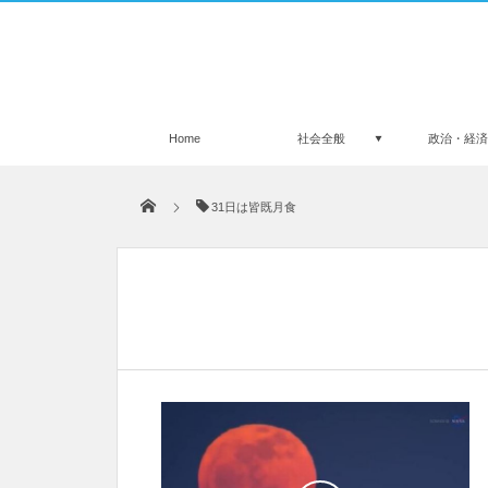
Home
社会全般
政治・経
31日は皆既月食