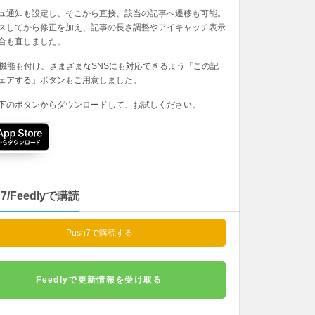
ュ通知も設定し、そこから直接、該当の記事へ遷移も可能。
スしてから修正を加え、記事の長さ調整やアイキャッチ表示
合も直しました。
の機能も付け、さまざまなSNSにも対応できるよう「この記
ェアする」ボタンもご用意しました。
下のボタンからダウンロードして、お試しください。
h7/Feedlyで購読
Push7で購読する
Feedlyで更新情報を受け取る