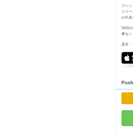
プッシ
リリー
の不具
SNS
事をシ
是非、
Pus