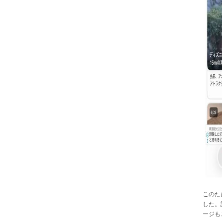
このたび
した。
ージも