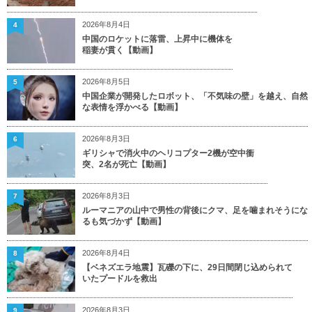
2026年8月4日
4
中国のロケットに落雷、上昇中に機体を
稲妻が貫く【動画】
2026年8月5日
5
中国企業が開発したロボット、「不気味の壁」を越え、自然
な表情を浮かべる【動画】
2026年8月3日
6
ギリシャで消火中のヘリコプター2機が空中衝
突、2名が死亡【動画】
2026年8月3日
7
ルーマニアの山中で男性の背後にクマ、足を噛まれそうにな
るも気づかず【動画】
2026年8月4日
8
【ベネズエラ地震】瓦礫の下に、29日間閉じ込められて
いたプードルを救出
2026年8月3日
9