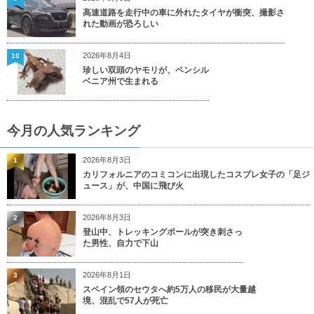
高速道路を走行中の車に外れたタイヤが衝突、撮影さ
れた動画が恐ろしい
2026年8月4日
10
珍しい双頭のヤモリが、ペンシル
ベニア州で生まれる
今月の人気ランキング
2026年8月3日
1
カリフォルニアのコミコンに出現したコスプレ女子の「足ジ
ュース」が、中国に飛び火
2026年8月3日
2
登山中、トレッキングポールが突き刺さっ
た男性、自力で下山
2026年8月1日
3
スペイン領のセウタへ約5万人の移民が大量越
境、混乱で57人が死亡