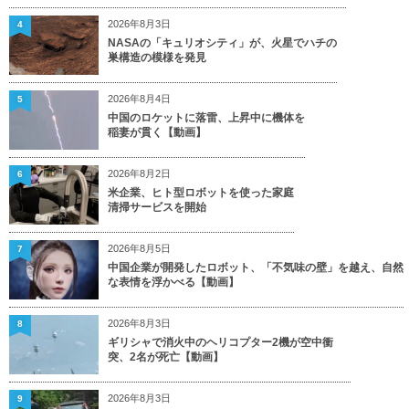
2026年8月3日
4
NASAの「キュリオシティ」が、火星でハチの
巣構造の模様を発見
2026年8月4日
5
中国のロケットに落雷、上昇中に機体を
稲妻が貫く【動画】
2026年8月2日
6
米企業、ヒト型ロボットを使った家庭
清掃サービスを開始
2026年8月5日
7
中国企業が開発したロボット、「不気味の壁」を越え、自然
な表情を浮かべる【動画】
2026年8月3日
8
ギリシャで消火中のヘリコプター2機が空中衝
突、2名が死亡【動画】
2026年8月3日
9