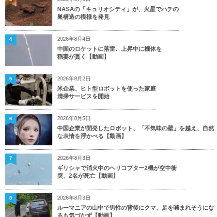
NASAの「キュリオシティ」が、火星でハチの
巣構造の模様を発見
2026年8月4日
4
中国のロケットに落雷、上昇中に機体を
稲妻が貫く【動画】
2026年8月2日
5
米企業、ヒト型ロボットを使った家庭
清掃サービスを開始
2026年8月5日
6
中国企業が開発したロボット、「不気味の壁」を越え、自然
な表情を浮かべる【動画】
2026年8月3日
7
ギリシャで消火中のヘリコプター2機が空中衝
突、2名が死亡【動画】
2026年8月3日
8
ルーマニアの山中で男性の背後にクマ、足を噛まれそうにな
るも気づかず【動画】