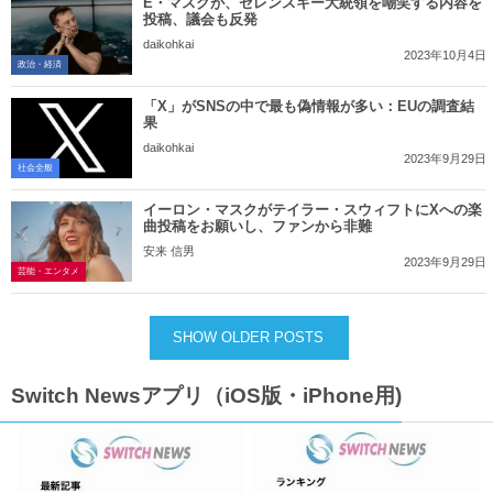
E・マスクが、ゼレンスキー大統領を嘲笑する内容を
投稿、議会も反発
daikohkai
2023年10月4日
政治・経済
「X」がSNSの中で最も偽情報が多い：EUの調査結
果
daikohkai
2023年9月29日
社会全般
イーロン・マスクがテイラー・スウィフトにXへの楽
曲投稿をお願いし、ファンから非難
安来 信男
2023年9月29日
芸能・エンタメ
SHOW OLDER POSTS
Switch Newsアプリ（iOS版・iPhone用)