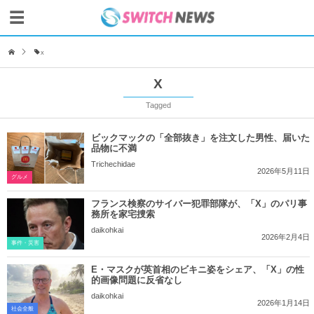
X
X
Tagged
ビックマックの「全部抜き」を注文した男性、届いた
品物に不満
Trichechidae
2026年5月11日
グルメ
フランス検察のサイバー犯罪部隊が、「X」のパリ事
務所を家宅捜索
daikohkai
2026年2月4日
事件・災害
E・マスクが英首相のビキニ姿をシェア、「X」の性
的画像問題に反省なし
daikohkai
2026年1月14日
社会全般