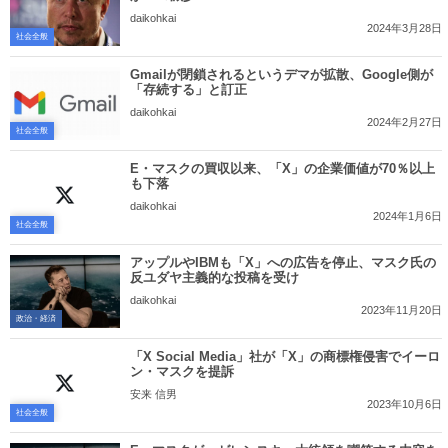
daikohkai
2024年3月28日
社会全般
Gmailが閉鎖されるというデマが拡散、Google側が
「存続する」と訂正
daikohkai
2024年2月27日
社会全般
E・マスクの買収以来、「X」の企業価値が70％以上
も下落
daikohkai
2024年1月6日
社会全般
アップルやIBMも「X」への広告を停止、マスク氏の
反ユダヤ主義的な投稿を受け
daikohkai
2023年11月20日
政治・経済
「X Social Media」社が「X」の商標権侵害でイーロ
ン・マスクを提訴
安来 信男
2023年10月6日
社会全般