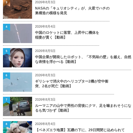
2026年8月3日
3
NASAの「キュリオシティ」が、火星でハチの
巣構造の模様を発見
2026年8月4日
4
中国のロケットに落雷、上昇中に機体を
稲妻が貫く【動画】
2026年8月5日
5
中国企業が開発したロボット、「不気味の壁」を越え、自然
な表情を浮かべる【動画】
2026年8月3日
6
ギリシャで消火中のヘリコプター2機が空中衝
突、2名が死亡【動画】
2026年8月3日
7
ルーマニアの山中で男性の背後にクマ、足を噛まれそうにな
るも気づかず【動画】
2026年8月4日
8
【ベネズエラ地震】瓦礫の下に、29日間閉じ込められて