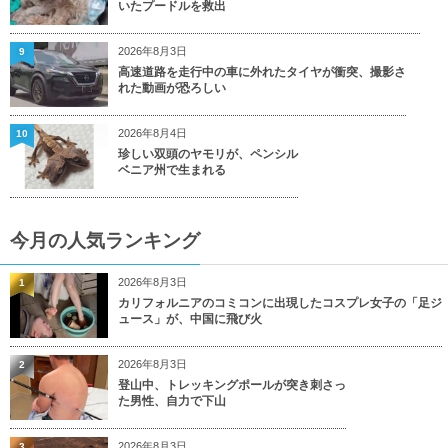
いたプードルを救出
2026年8月3日
9
高速道路を走行中の車に外れたタイヤが衝突、撮影さ
れた動画が恐ろしい
2026年8月4日
10
珍しい双頭のヤモリが、ペンシル
ベニア州で生まれる
今月の人気ランキング
2026年8月3日
1
カリフォルニアのコミコンに出現したコスプレ女子の「足ジ
ュース」が、中国に飛び火
2026年8月3日
2
登山中、トレッキングポールが突き刺さっ
た男性、自力で下山
2026年8月3日
3