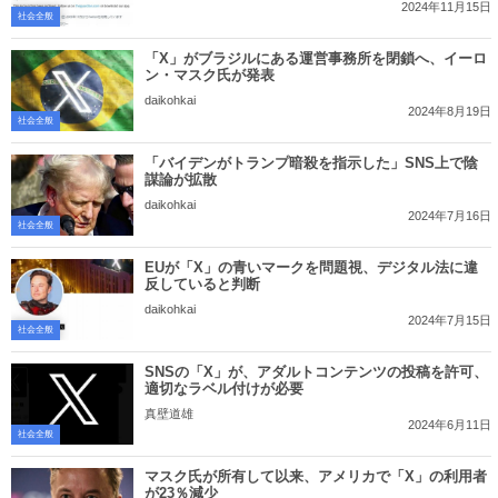
2024年11月15日
社会全般
「X」がブラジルにある運営事務所を閉鎖へ、イーロ
ン・マスク氏が発表
daikohkai
2024年8月19日
社会全般
「バイデンがトランプ暗殺を指示した」SNS上で陰
謀論が拡散
daikohkai
2024年7月16日
社会全般
EUが「X」の青いマークを問題視、デジタル法に違
反していると判断
daikohkai
2024年7月15日
社会全般
SNSの「X」が、アダルトコンテンツの投稿を許可、
適切なラベル付けが必要
真壁道雄
2024年6月11日
社会全般
マスク氏が所有して以来、アメリカで「X」の利用者
が23％減少