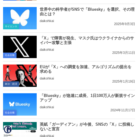
世界中の科学者がSNSで「Bluesky」を選択、その理
由とは？
daikohkai
2025年9月3日
サイエンス
「X」で障害が発生、マスク氏はウクライナからのサ
イバー攻撃と主張
daikohkai
2025年3月11日
社会全般
EUが「X」への調査を加速、アルゴリズムの提出を
求める
daikohkai
2025年1月19日
政治・経済
「Bluesky」が急速に成長、1日100万人が新規サイン
アップ
daikohkai
2024年11月17日
社会全般
英紙「ガーディアン」が今後、SNSの「X」に投稿し
ないと宣言
daikohkai