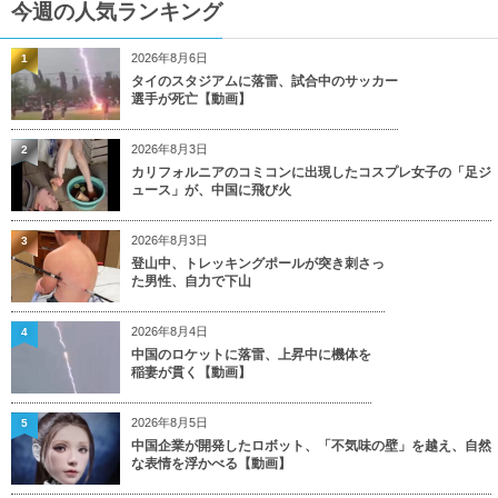
今週の人気ランキング
2026年8月6日
1
タイのスタジアムに落雷、試合中のサッカー
選手が死亡【動画】
2026年8月3日
2
カリフォルニアのコミコンに出現したコスプレ女子の「足ジ
ュース」が、中国に飛び火
2026年8月3日
3
登山中、トレッキングポールが突き刺さっ
た男性、自力で下山
2026年8月4日
4
中国のロケットに落雷、上昇中に機体を
稲妻が貫く【動画】
2026年8月5日
5
中国企業が開発したロボット、「不気味の壁」を越え、自然
な表情を浮かべる【動画】