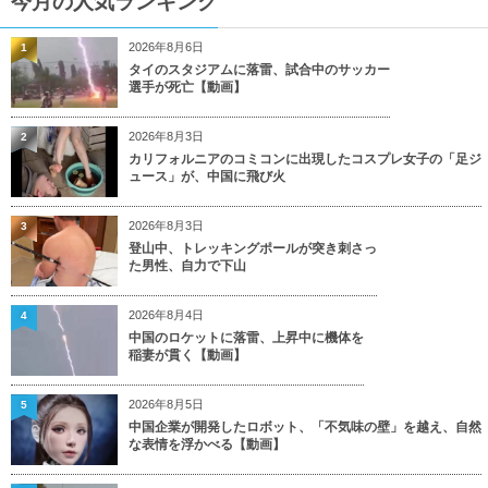
今月の人気ランキング
2026年8月6日
1
タイのスタジアムに落雷、試合中のサッカー
選手が死亡【動画】
2026年8月3日
2
カリフォルニアのコミコンに出現したコスプレ女子の「足ジ
ュース」が、中国に飛び火
2026年8月3日
3
登山中、トレッキングポールが突き刺さっ
た男性、自力で下山
2026年8月4日
4
中国のロケットに落雷、上昇中に機体を
稲妻が貫く【動画】
2026年8月5日
5
中国企業が開発したロボット、「不気味の壁」を越え、自然
な表情を浮かべる【動画】