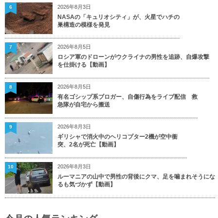
2026年8月3日
6
NASAの「キュリオシティ」が、火星でハチの
巣構造の模様を発見
2026年8月5日
7
ロシア軍のドローンがウクライナの男性を追跡、自爆攻撃
を仕掛ける【動画】
2026年8月5日
8
有名ゴシップ系ブロガー、自傷行為をライブ配信 救
急隊が自宅から搬送
2026年8月3日
9
ギリシャで消火中のヘリコプター2機が空中衝
突、2名が死亡【動画】
2026年8月3日
10
ルーマニアの山中で男性の背後にクマ、足を噛まれそうにな
るも気づかず【動画】