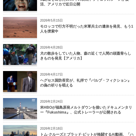
活、アメリカで近日公開
2026年5月15日
モロッコで行方不明だった米軍兵士の遺体を発見、もう1
人を捜索中
2026年4月28日
犬の散歩をしていた人物、森の近くで人間の頭蓋骨らし
きものを発見【アメリカ】
2026年4月17日
ヘグセス国防長官が、礼拝で『パルプ・フィクション』
の偽の祈りを唱える
2026年2月24日
米HBOが福島原発メルトダウンを描いたドキュメンタリ
ー『Fukushima』、公式トレーラーが公開される
2026年2月18日
トム·クルーズとブラッド·ピットが格闘するAI動画、「ハ