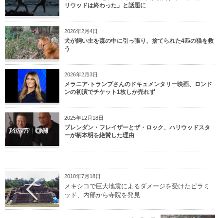
リウッドは終わった」と話題に
2026年2月4日
犬が飼い主を森の中に引っ張り、捨てられた4匹の猫を救
う
2026年2月3日
メラニア·トランプさんのドキュメンタリー映画、ロンド
ンの初演でチケット1枚しか売れず
2025年12月18日
ブレンダン・フレイザーとザ・ロック、ハリウッドスタ
ーが柄本明を絶賛した理由
2018年7月18日
メキシコで巨大地震によるダメージを受けたピラミ
ッド、内部から寺院を発見