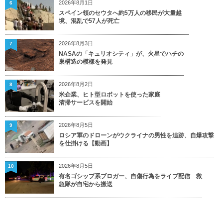
2026年8月1日
6
スペイン領のセウタへ約5万人の移民が大量越
境、混乱で57人が死亡
2026年8月3日
7
NASAの「キュリオシティ」が、火星でハチの
巣構造の模様を発見
2026年8月2日
8
米企業、ヒト型ロボットを使った家庭
清掃サービスを開始
2026年8月5日
9
ロシア軍のドローンがウクライナの男性を追跡、自爆攻撃
を仕掛ける【動画】
2026年8月5日
10
有名ゴシップ系ブロガー、自傷行為をライブ配信 救
急隊が自宅から搬送