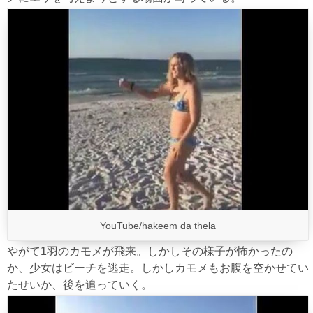
YouTube/hakeem da thela
やがて1羽のカモメが飛来。しかしその様子が怖かったの
か、少女はビーチを逃走。しかしカモメもお腹を空かせてい
たせいか、後を追っていく。