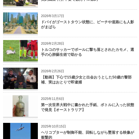
2026年3月17日
ドバイがゴーストタウン状態に、ビーチや道路にも人影
がまばら
2026年2月28日
トルコのサッカーでボールに撃ち落とされたカモメ、選
手の心肺蘇生術で助かる
2026年2月26日
【動画】下心で15歳少女と出会おうとした50歳の警部
補、実はおとりで即逮捕
2025年11月6日
第一次世界大戦中に書かれた手紙、ボトルに入った状態
で発見【オーストラリア】
2025年10月15日
ヘリコプターが制御不能、回転しながら墜落する映像が
衝撃的