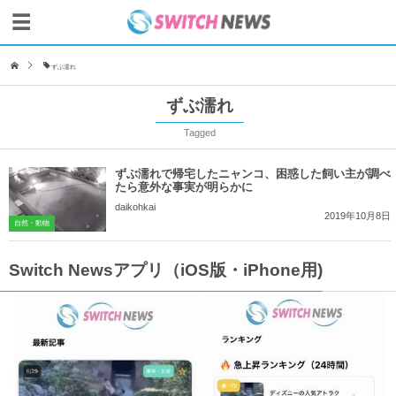
ずぶ濡れ
ずぶ濡れ
Tagged
ずぶ濡れで帰宅したニャンコ、困惑した飼い主が調べ
たら意外な事実が明らかに
daikohkai
2019年10月8日
自然・動物
Switch Newsアプリ（iOS版・iPhone用)