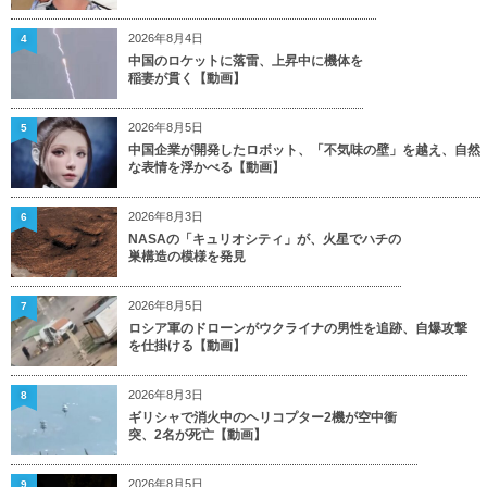
2026年8月4日
4
中国のロケットに落雷、上昇中に機体を
稲妻が貫く【動画】
2026年8月5日
5
中国企業が開発したロボット、「不気味の壁」を越え、自然
な表情を浮かべる【動画】
2026年8月3日
6
NASAの「キュリオシティ」が、火星でハチの
巣構造の模様を発見
2026年8月5日
7
ロシア軍のドローンがウクライナの男性を追跡、自爆攻撃
を仕掛ける【動画】
2026年8月3日
8
ギリシャで消火中のヘリコプター2機が空中衝
突、2名が死亡【動画】
2026年8月5日
9