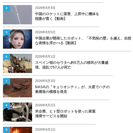
2026年8月4日
4
中国のロケットに落雷、上昇中に機体を
稲妻が貫く【動画】
2026年8月5日
5
中国企業が開発したロボット、「不気味の壁」を越え、自然
な表情を浮かべる【動画】
2026年8月1日
6
スペイン領のセウタへ約5万人の移民が大量越
境、混乱で57人が死亡
2026年8月3日
7
NASAの「キュリオシティ」が、火星でハチの
巣構造の模様を発見
2026年8月2日
8
米企業、ヒト型ロボットを使った家庭
清掃サービスを開始
2026年8月1日
9