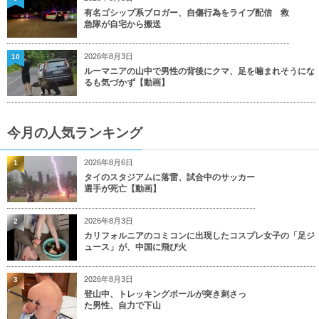
有名ゴシップ系ブロガー、自傷行為をライブ配信 救
急隊が自宅から搬送
2026年8月3日
10
ルーマニアの山中で男性の背後にクマ、足を噛まれそうにな
るも気づかず【動画】
今月の人気ランキング
2026年8月6日
1
タイのスタジアムに落雷、試合中のサッカー
選手が死亡【動画】
2026年8月3日
2
カリフォルニアのコミコンに出現したコスプレ女子の「足ジ
ュース」が、中国に飛び火
2026年8月3日
3
登山中、トレッキングポールが突き刺さっ
た男性、自力で下山