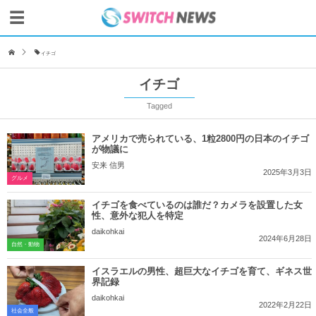
イチゴ
イチゴ
Tagged
アメリカで売られている、1粒2800円の日本のイチゴ
が物議に
安来 信男
2025年3月3日
グルメ
イチゴを食べているのは誰だ？カメラを設置した女
性、意外な犯人を特定
daikohkai
2024年6月28日
自然・動物
イスラエルの男性、超巨大なイチゴを育て、ギネス世
界記録
daikohkai
2022年2月22日
社会全般