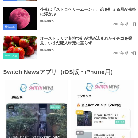
今夜は「ストロベリームーン」、恋を叶える月が夜空
に浮かぶ
daikohkai
2019年6月17日
社会全般
オーストラリア各地で針が埋め込まれたイチゴを発
見、いまだ犯人特定に至らず
daikohkai
2018年9月19日
事件・災害
Switch Newsアプリ（iOS版・iPhone用)