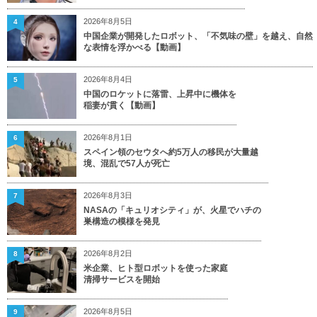
2026年8月5日
4
中国企業が開発したロボット、「不気味の壁」を越え、自然
な表情を浮かべる【動画】
2026年8月4日
5
中国のロケットに落雷、上昇中に機体を
稲妻が貫く【動画】
2026年8月1日
6
スペイン領のセウタへ約5万人の移民が大量越
境、混乱で57人が死亡
2026年8月3日
7
NASAの「キュリオシティ」が、火星でハチの
巣構造の模様を発見
2026年8月2日
8
米企業、ヒト型ロボットを使った家庭
清掃サービスを開始
2026年8月5日
9