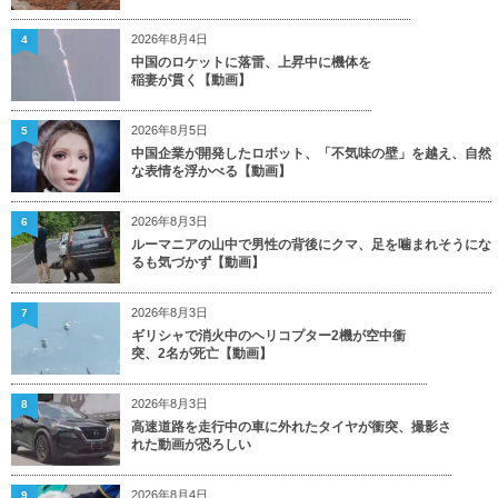
2026年8月4日
4
中国のロケットに落雷、上昇中に機体を
稲妻が貫く【動画】
2026年8月5日
5
中国企業が開発したロボット、「不気味の壁」を越え、自然
な表情を浮かべる【動画】
2026年8月3日
6
ルーマニアの山中で男性の背後にクマ、足を噛まれそうにな
るも気づかず【動画】
2026年8月3日
7
ギリシャで消火中のヘリコプター2機が空中衝
突、2名が死亡【動画】
2026年8月3日
8
高速道路を走行中の車に外れたタイヤが衝突、撮影さ
れた動画が恐ろしい
2026年8月4日
9