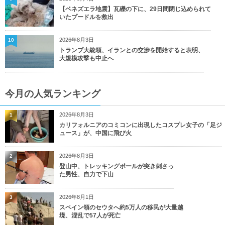
【ベネズエラ地震】瓦礫の下に、29日間閉じ込められて
いたプードルを救出
2026年8月3日
10
トランプ大統領、イランとの交渉を開始すると表明、
大規模攻撃も中止へ
今月の人気ランキング
2026年8月3日
1
カリフォルニアのコミコンに出現したコスプレ女子の「足ジ
ュース」が、中国に飛び火
2026年8月3日
2
登山中、トレッキングポールが突き刺さっ
た男性、自力で下山
2026年8月1日
3
スペイン領のセウタへ約5万人の移民が大量越
境、混乱で57人が死亡