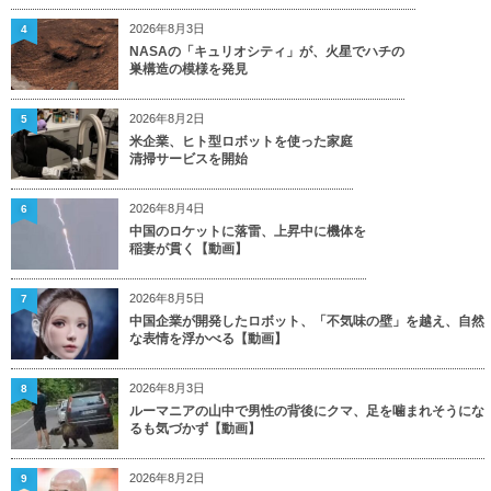
2026年8月3日
4
NASAの「キュリオシティ」が、火星でハチの
巣構造の模様を発見
2026年8月2日
5
米企業、ヒト型ロボットを使った家庭
清掃サービスを開始
2026年8月4日
6
中国のロケットに落雷、上昇中に機体を
稲妻が貫く【動画】
2026年8月5日
7
中国企業が開発したロボット、「不気味の壁」を越え、自然
な表情を浮かべる【動画】
2026年8月3日
8
ルーマニアの山中で男性の背後にクマ、足を噛まれそうにな
るも気づかず【動画】
2026年8月2日
9