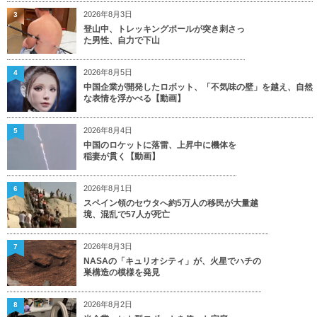
2026年8月3日
3
登山中、トレッキングポールが突き刺さっ
た男性、自力で下山
2026年8月5日
4
中国企業が開発したロボット、「不気味の壁」を越え、自然
な表情を浮かべる【動画】
2026年8月4日
5
中国のロケットに落雷、上昇中に機体を
稲妻が貫く【動画】
2026年8月1日
6
スペイン領のセウタへ約5万人の移民が大量越
境、混乱で57人が死亡
2026年8月3日
7
NASAの「キュリオシティ」が、火星でハチの
巣構造の模様を発見
2026年8月2日
8