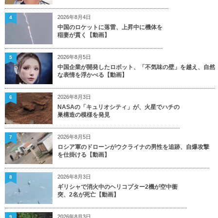
2026年8月4日
4
中国のロケットに落雷、上昇中に機体を
稲妻が貫く【動画】
2026年8月5日
5
中国企業が開発したロボット、「不気味の壁」を越え、自然
な表情を浮かべる【動画】
2026年8月3日
6
NASAの「キュリオシティ」が、火星でハチの
巣構造の模様を発見
2026年8月5日
7
ロシア軍のドローンがウクライナの男性を追跡、自爆攻撃
を仕掛ける【動画】
2026年8月3日
8
ギリシャで消火中のヘリコプター2機が空中衝
突、2名が死亡【動画】
2026年8月3日
9