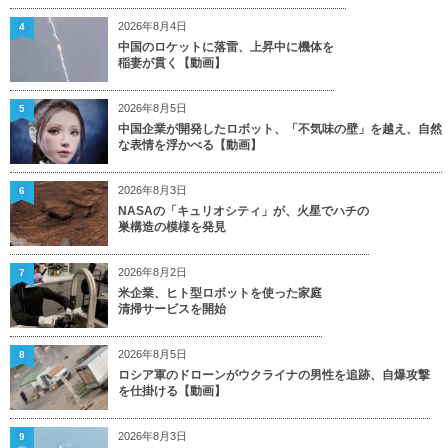
2026年8月4日
4
中国のロケットに落雷、上昇中に機体を
稲妻が貫く【動画】
2026年8月5日
5
中国企業が開発したロボット、「不気味の壁」を越え、自然
な表情を浮かべる【動画】
2026年8月3日
6
NASAの「キュリオシティ」が、火星でハチの
巣構造の模様を発見
2026年8月2日
7
米企業、ヒト型ロボットを使った家庭
清掃サービスを開始
2026年8月5日
8
ロシア軍のドローンがウクライナの男性を追跡、自爆攻撃
を仕掛ける【動画】
2026年8月3日
9