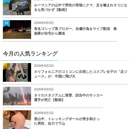
ルーマニアの山中で男性の背後にクマ、足を噛まれそうにな
るも気づかず【動画】
2026年8月5日
10
有名ゴシップ系ブロガー、自傷行為をライブ配信 救
急隊が自宅から搬送
今月の人気ランキング
2026年8月3日
1
カリフォルニアのコミコンに出現したコスプレ女子の「足ジ
ュース」が、中国に飛び火
2026年8月6日
2
タイのスタジアムに落雷、試合中のサッカー
選手が死亡【動画】
2026年8月3日
3
登山中、トレッキングポールが突き刺さっ
た男性、自力で下山