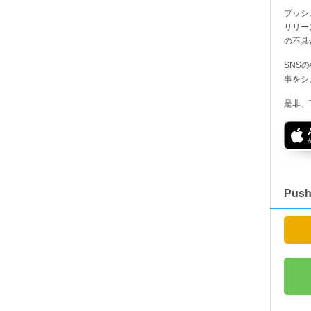
プッシ
リリー
の不具
SNS
事をシ
是非、
Pus