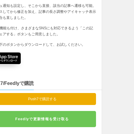
ュ通知も設定し、そこから直接、該当の記事へ遷移も可能。
スしてから修正を加え、記事の長さ調整やアイキャッチ表示
合も直しました。
の機能も付け、さまざまなSNSにも対応できるよう「この記
ェアする」ボタンもご用意しました。
下のボタンからダウンロードして、お試しください。
h7/Feedlyで購読
Push7で購読する
Feedlyで更新情報を受け取る