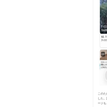
このたび
した。
ージも